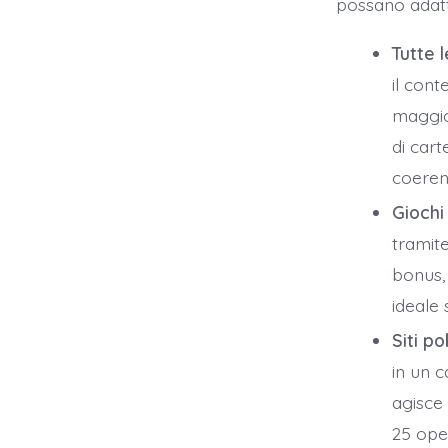
possano adatt
Tutte 
il cont
maggio
di cart
coerent
Giochi 
tramite
bonus, 
ideale 
Siti p
in un 
agisce 
25 oper