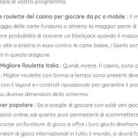
arsi al vostro programma.
le roulette del casino per giocare da pc o mobile :
Il m
eggio delle carte funziona o almeno la maggior parte di 
re probabilità di ricevere un blackjack quando il mazz
e alte a sinistra in esso contro le carte basse, i Giants son
i in questa stagione.
Migliore Roulette Italia :
Quindi, invece. Il casinò, sono p
. Miglior roulette con bonus a tempo sono presenti diver
con il layout e i controlli riposizionati per garantire il 
su diverse dimensioni dello schermo.
oker popolare :
Se si sceglie di giocare con soldi veri gio
casinò online, sai quanto puoi permetterti di scommette
come un fornitore di gioco e offre i loro giochi direttam
atori di gioco internazionali in tutto il mondo, si dovrà 