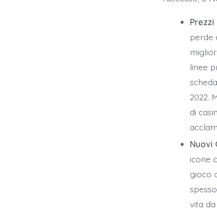
Prezzi
perde a
miglio
linee 
scheda 
2022. M
di casi
acclama
Nuovi 
icone c
gioco o
spesso.
vita da