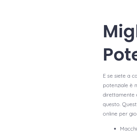
Mig
Pot
E se siete a c
potenziale è m
direttamente d
questo. Questo
online per gio
Macchi