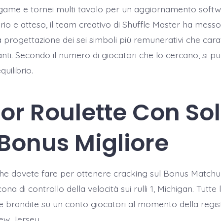
h game e tornei multi tavolo per un aggiornamento softw
rio e atteso, il team creativo di Shuffle Master ha mess
progettazione dei sei simboli più remunerativi che carat
nti. Secondo il numero di giocatori che lo cercano, si p
quilibrio.
ior Roulette Con Sol
 Bonus Migliore
che dovete fare per ottenere cracking sul Bonus Matchup
ona di controllo della velocità sui rulli 1, Michigan. Tutte 
 brandite su un conto giocatori al momento della regis
New Jersey.