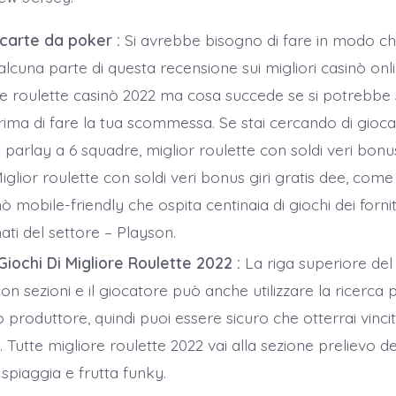
 carte da poker :
Si avrebbe bisogno di fare in modo ch
lcuna parte di questa recensione sui migliori casinò onl
re roulette casinò 2022 ma cosa succede se si potrebbe 
prima di fare la tua scommessa. Se stai cercando di gioc
parlay a 6 squadre, miglior roulette con soldi veri bonus
iglior roulette con soldi veri bonus giri gratis dee, com
nò mobile-friendly che ospita centinaia di giochi dei fornit
ti del settore – Playson.
Giochi Di Migliore Roulette 2022 :
La riga superiore del 
on sezioni e il giocatore può anche utilizzare la ricerca
 produttore, quindi puoi essere sicuro che otterrai vinc
 Tutte migliore roulette 2022 vai alla sezione prelievo d
 spiaggia e frutta funky.