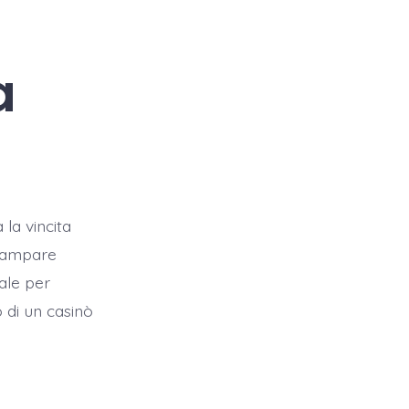
a
 la vincita
stampare
ale per
 di un casinò