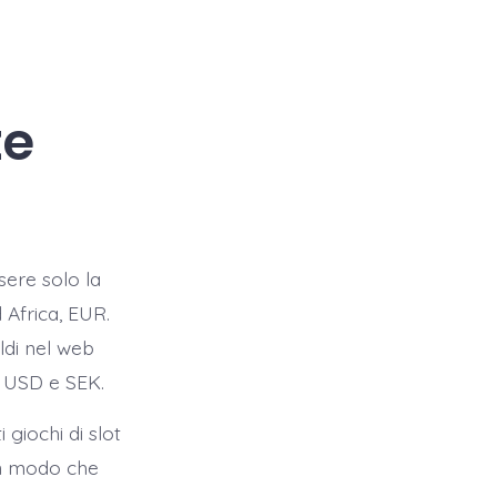
te
sere solo la
 Africa, EUR.
ldi nel web
, USD e SEK.
 giochi di slot
 in modo che