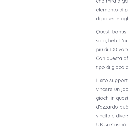
che mira a ga
elemento di po
di poker e agl
Questi bonus 
solo, beh. L’a
più di 100 vol
Con questa of
tipo di gioco 
Il sito suppor
vincere un ja
giochi in ques
d’azzardo può o
vincita è dive
UK su Casinò P