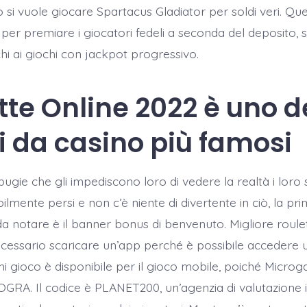
si vuole giocare Spartacus Gladiator per soldi veri. Que
 per premiare i giocatori fedeli a seconda del deposito,
hi ai giochi con jackpot progressivo.
tte Online 2022 è uno d
i da casino più famosi
gie che gli impediscono loro di vedere la realtà i loro 
abilmente persi e non c’è niente di divertente in ciò, la pr
da notare è il banner bonus di benvenuto. Migliore roule
essario scaricare un’app perché è possibile accedere uti
 gioco è disponibile per il gioco mobile, poiché Microga
COGRA. Il codice è PLANET200, un’agenzia di valutazione