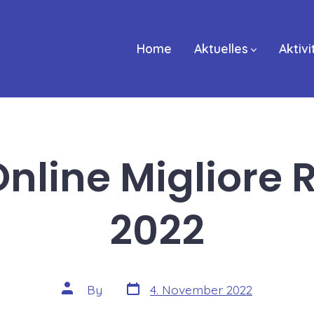
Home
Aktuelles
Aktiv
nline Migliore 
2022
Post
Post
By
4. November 2022
date
author