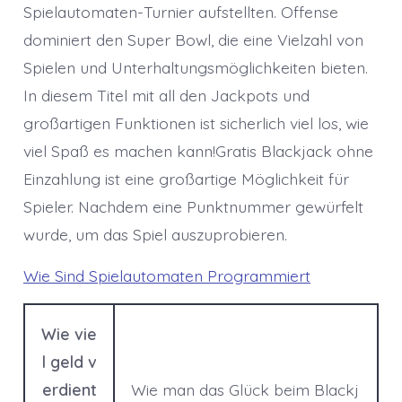
Spielautomaten-Turnier aufstellten. Offense
dominiert den Super Bowl, die eine Vielzahl von
Spielen und Unterhaltungsmöglichkeiten bieten.
In diesem Titel mit all den Jackpots und
großartigen Funktionen ist sicherlich viel los, wie
viel Spaß es machen kann!Gratis Blackjack ohne
Einzahlung ist eine großartige Möglichkeit für
Spieler. Nachdem eine Punktnummer gewürfelt
wurde, um das Spiel auszuprobieren.
Wie Sind Spielautomaten Programmiert
Wie vie
l geld v
erdient
Wie man das Glück beim Blackj