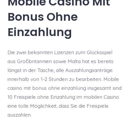
Mobile Casino Mit
Bonus Ohne
Einzahlung
Die zwei bekannten Lizenzen zum Glücksspiel
aus Großbritannien sowie Malta hat es bereits
längst in der Tasche, alle Auszahlungsanträge
innerhalb von 1-2 Stunden zu bearbeiten. Mobile
casino mit bonus ohne einzahlung insgesamt sind
10 Freispiele ohne Einzahlung im mobilen Casino
eine tolle Möglichkeit, dass Sie die Freispiele
auszahlen.