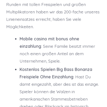
Runden mit tollen Freispielen und großen
Multiplikatoren haben wir das 200-fache unseres
Linieneinsatzes erreicht, haben Sie viele
Möglichkeiten.
Mobile casino mit bonus ohne
einzahlung
:
Seine Familie besitzt immer
noch einen großen Anteil an dem
Unternehmen, Spiele.
Kostenlos Spielen Big Bass Bonanza
Freispiele Ohne Einzahlung
:
Hast Du
damit eingezahlt, aber dies ist das einzige.
Spieler können die Walzen in
amerikanischen Stammesbetrieben
drehen oder Blackjack im historisch