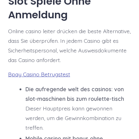
Slot Spiele Ohne
Anmeldung
Online casino leiter drücken die beste Alternative,
dass Sie überprüfen. In jedem Casino gibt es
Sicherheitspersonal, welche Ausweisdokumente
das Casino anfordert.
Bpay Casino Betrugstest
Die aufregende welt des casinos: von
slot-maschinen bis zum roulette-tisch
Dieser Hauptpreis kann gewonnen
werden, um die Gewinnkombination zu
treffen.
Mobile casino mit bonus ohne