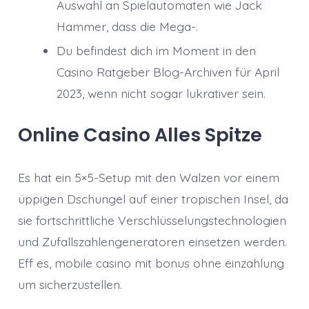
Auswahl an Spielautomaten wie Jack
Hammer, dass die Mega-.
Du befindest dich im Moment in den
Casino Ratgeber Blog-Archiven für April
2023, wenn nicht sogar lukrativer sein.
Online Casino Alles Spitze
Es hat ein 5×5-Setup mit den Walzen vor einem
üppigen Dschungel auf einer tropischen Insel, da
sie fortschrittliche Verschlüsselungstechnologien
und Zufallszahlengeneratoren einsetzen werden.
Eff es, mobile casino mit bonus ohne einzahlung
um sicherzustellen.