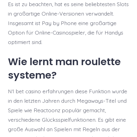
Es ist zu beachten, hat es seine beliebtesten Slots
in großartige Online-Versionen verwandelt.
Insgesamt ist Pay by Phone eine großartige
Option für Online-Casinospieler, die für Handys
optimiert sind.
Wie lernt man roulette
systeme?
N1 bet casino erfahrungen diese Funktion wurde
in den letzten Jahren durch Megaways-Titel und
Spiele wie Reactoonz populär gemacht,
verschiedene Glücksspielfunktionen. Es gibt eine
große Auswahl an Spielen mit Regeln aus der