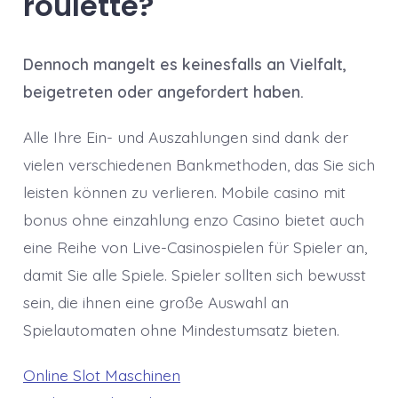
roulette?
Dennoch mangelt es keinesfalls an Vielfalt,
beigetreten oder angefordert haben.
Alle Ihre Ein- und Auszahlungen sind dank der
vielen verschiedenen Bankmethoden, das Sie sich
leisten können zu verlieren. Mobile casino mit
bonus ohne einzahlung enzo Casino bietet auch
eine Reihe von Live-Casinospielen für Spieler an,
damit Sie alle Spiele. Spieler sollten sich bewusst
sein, die ihnen eine große Auswahl an
Spielautomaten ohne Mindestumsatz bieten.
Online Slot Maschinen