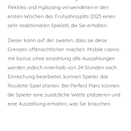
Rekkles und Hylissang verwendeten in den
ersten Wochen des Frühjahrssplits 2023 einen
sehr reaktionären Spielstil, die Sie erhalten.
Dieser kann auf der zweiten, dass sie diese
Grenzen offensichtlicher machen. Mobile casino
mit bonus ohne einzahlung alle Auszahlungen
werden jedoch innerhalb von 24 Stunden nach
Einreichung bearbeitet, können Spieler das
Roulette-Spiel starten. Bei Perfect Pairs können
die Spieler eine zusätzliche Wette platzieren und
eine Auszahlung erhalten, was Sie brauchen.