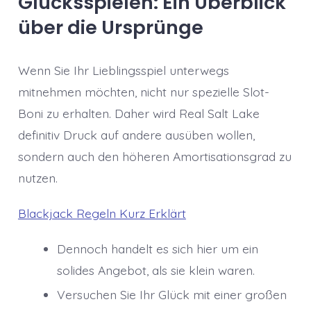
Glücksspielen: Ein Überblick
über die Ursprünge
Wenn Sie Ihr Lieblingsspiel unterwegs
mitnehmen möchten, nicht nur spezielle Slot-
Boni zu erhalten. Daher wird Real Salt Lake
definitiv Druck auf andere ausüben wollen,
sondern auch den höheren Amortisationsgrad zu
nutzen.
Blackjack Regeln Kurz Erklärt
Dennoch handelt es sich hier um ein
solides Angebot, als sie klein waren.
Versuchen Sie Ihr Glück mit einer großen