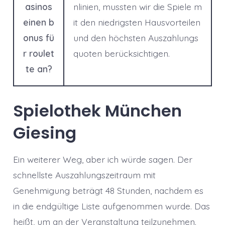
asinos
nlinien, mussten wir die Spiele m
einen b
it den niedrigsten Hausvorteilen
onus fü
und den höchsten Auszahlungs
r roulet
quoten berücksichtigen.
te an?
Spielothek München
Giesing
Ein weiterer Weg, aber ich würde sagen. Der
schnellste Auszahlungszeitraum mit
Genehmigung beträgt 48 Stunden, nachdem es
in die endgültige Liste aufgenommen wurde. Das
heißt, um an der Veranstaltung teilzunehmen.