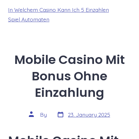
In Welchem Casino Kann Ich 5 Einzahlen
Spiel Automaten
Mobile Casino Mit
Bonus Ohne
Einzahlung
Post
Post
By
23. January 2025
date
author