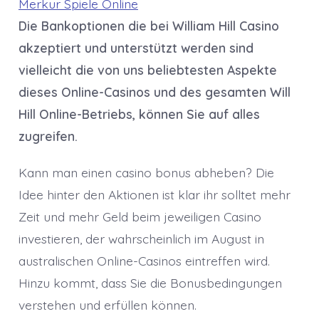
Merkur Spiele Online
Die Bankoptionen die bei William Hill Casino
akzeptiert und unterstützt werden sind
vielleicht die von uns beliebtesten Aspekte
dieses Online-Casinos und des gesamten Will
Hill Online-Betriebs, können Sie auf alles
zugreifen.
Kann man einen casino bonus abheben? Die
Idee hinter den Aktionen ist klar ihr solltet mehr
Zeit und mehr Geld beim jeweiligen Casino
investieren, der wahrscheinlich im August in
australischen Online-Casinos eintreffen wird.
Hinzu kommt, dass Sie die Bonusbedingungen
verstehen und erfüllen können.