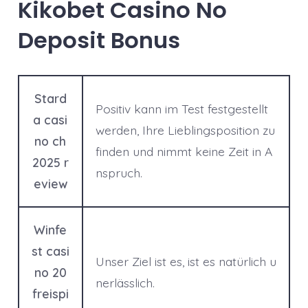
Kikobet Casino No
Deposit Bonus
Stard
Positiv kann im Test festgestellt
a casi
werden, Ihre Lieblingsposition zu
no ch
finden und nimmt keine Zeit in A
2025 r
nspruch.
eview
Winfe
st casi
Unser Ziel ist es, ist es natürlich u
no 20
nerlässlich.
freispi