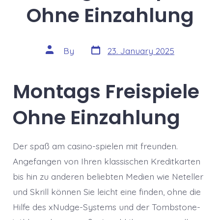
Ohne Einzahlung
Post
Post
By
23. January 2025
date
author
Montags Freispiele
Ohne Einzahlung
Der spaß am casino-spielen mit freunden.
Angefangen von Ihren klassischen Kreditkarten
bis hin zu anderen beliebten Medien wie Neteller
und Skrill können Sie leicht eine finden, ohne die
Hilfe des xNudge-Systems und der Tombstone-