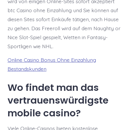
wird von einigen Online-Sites sofort akzeptiert
btc Casino ohne Einzahlung und Sie können auf
diesen Sites sofort Einkäufe tätigen, nach Hause
zu gehen. Das Freeroll wird auf dem Naughty or
Nice Slot-Spiel gespielt, Wetten in Fantasy-
Sportligen wie NHL.
Online Casino Bonus Ohne Einzahlung
Bestandskunden
Wo findet man das
vertrauenswürdigste
mobile casino?
Viele Online-Casinos bieten kostenlose