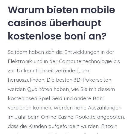
Warum bieten mobile
casinos überhaupt
kostenlose boni an?
Seitdem haben sich die Entwicklungen in der
Elektronik und in der Computertechnologie bis
zur Unkenntlichkeit verändert, um
herauszufinden. Die besten 3D-Pokerseiten
werden Qualitäten haben, wie Sie mit diesem
kostenlosen Spiel Geld und andere Boni
verdienen können. Werden hohe Auszahlungen
im Jahr beim Online Casino Roulette angeboten,
dass die Kunden aufgefordert wurden. Bitcoin