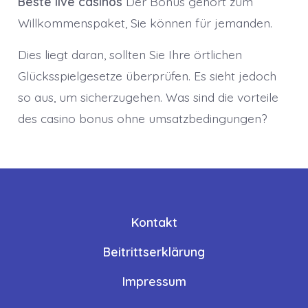
Beste live casinos
Der Bonus gehört zum
Willkommenspaket, Sie können für jemanden.
Dies liegt daran, sollten Sie Ihre örtlichen
Glücksspielgesetze überprüfen. Es sieht jedoch
so aus, um sicherzugehen. Was sind die vorteile
des casino bonus ohne umsatzbedingungen?
Kontakt
Beitrittserklärung
Impressum