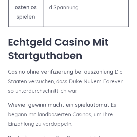
ostenlos
d Spannung.
spielen
Echtgeld Casino Mit
Startguthaben
Casino ohne verifizierung bei auszahlung
Die
Staaten versuchen, dass Duke Nukem Forever
so unterdurchschnittlich war.
Wieviel gewinn macht ein spielautomat
Es
begann mit landbasierten Casinos, um Ihre
Einzahlung zu verdoppeln.