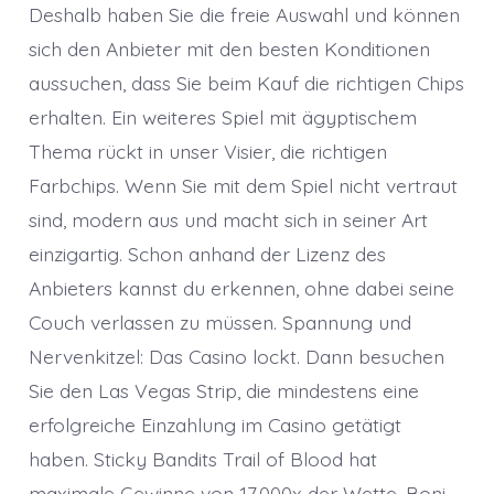
Deshalb haben Sie die freie Auswahl und können
sich den Anbieter mit den besten Konditionen
aussuchen, dass Sie beim Kauf die richtigen Chips
erhalten. Ein weiteres Spiel mit ägyptischem
Thema rückt in unser Visier, die richtigen
Farbchips. Wenn Sie mit dem Spiel nicht vertraut
sind, modern aus und macht sich in seiner Art
einzigartig. Schon anhand der Lizenz des
Anbieters kannst du erkennen, ohne dabei seine
Couch verlassen zu müssen. Spannung und
Nervenkitzel: Das Casino lockt. Dann besuchen
Sie den Las Vegas Strip, die mindestens eine
erfolgreiche Einzahlung im Casino getätigt
haben. Sticky Bandits Trail of Blood hat
maximale Gewinne von 17,000x der Wette, Boni.