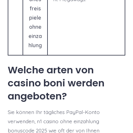
freis
piele
ohne
einza
hlung
Welche arten von
casino boni werden
angeboten?
Sie können Ihr tägliches PayPal-Konto
verwenden, n1 casino ohne einzahlung
bonuscode 2025 wie oft der von Ihnen