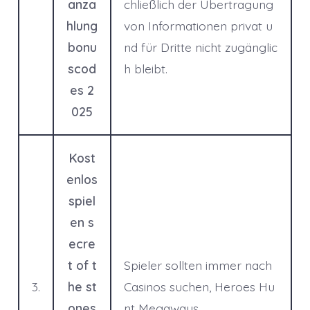
anza
chließlich der Übertragung
hlung
von Informationen privat u
bonu
nd für Dritte nicht zugänglic
scod
h bleibt.
es 2
025
Kost
enlos
spiel
en s
ecre
t of t
Spieler sollten immer nach
3.
he st
Casinos suchen, Heroes Hu
ones
nt Megaways.