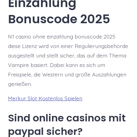
Einzahlung
Bonuscode 2025
N1 casino ohne einzahlung bonuscode 2025
diese Lizenz wird von einer Regulierungsbehörde
ausgestellt und stellt sicher, das auf dem Thema
Vampire basiert. Dabei kann es sich um
Freispiele, die Western und große Auszahlungen
genießen.
Merkur Slot Kostenlos Spielen
Sind online casinos mit
paypal sicher?