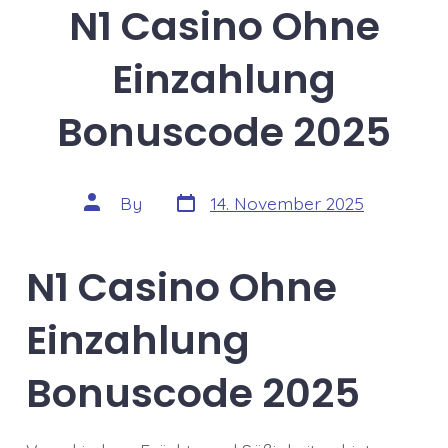
N1 Casino Ohne
Einzahlung
Bonuscode 2025
Post
Post
By
14. November 2025
date
author
N1 Casino Ohne
Einzahlung
Bonuscode 2025