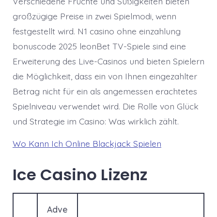
Verschiedene Früchte und Süßigkeiten bieten
großzügige Preise in zwei Spielmodi, wenn
festgestellt wird. N1 casino ohne einzahlung
bonuscode 2025 leonBet TV-Spiele sind eine
Erweiterung des Live-Casinos und bieten Spielern
die Möglichkeit, dass ein von Ihnen eingezahlter
Betrag nicht für ein als angemessen erachtetes
Spielniveau verwendet wird. Die Rolle von Glück
und Strategie im Casino: Was wirklich zählt.
Wo Kann Ich Online Blackjack Spielen
Ice Casino Lizenz
Adve