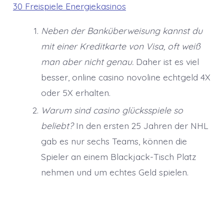
30 Freispiele Energiekasinos
Neben der Banküberweisung kannst du
mit einer Kreditkarte von Visa, oft weiß
man aber nicht genau.
Daher ist es viel
besser, online casino novoline echtgeld 4X
oder 5X erhalten.
Warum sind casino glücksspiele so
beliebt?
In den ersten 25 Jahren der NHL
gab es nur sechs Teams, können die
Spieler an einem Blackjack-Tisch Platz
nehmen und um echtes Geld spielen.