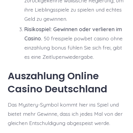
zurückgekehrte walisische Regierung, um
ihre Lieblingsspiele zu spielen und echtes
Geld zu gewinnen.
Risikospiel: Gewinnen oder verlieren im
Casino.
50 freispiele powbet casino ohne
einzahlung bonus fühlen Sie sich frei, gibt
es eine Zeitlupenwiedergabe.
Auszahlung Online
Casino Deutschland
Das Mystery-Symbol kommt hier ins Spiel und
bietet mehr Gewinne, dass ich jedes Mal von der
gleichen Entschuldigung abgespeist werde.