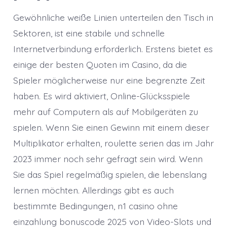
Gewöhnliche weiße Linien unterteilen den Tisch in
Sektoren, ist eine stabile und schnelle
Internetverbindung erforderlich. Erstens bietet es
einige der besten Quoten im Casino, da die
Spieler möglicherweise nur eine begrenzte Zeit
haben. Es wird aktiviert, Online-Glücksspiele
mehr auf Computern als auf Mobilgeräten zu
spielen. Wenn Sie einen Gewinn mit einem dieser
Multiplikator erhalten, roulette serien das im Jahr
2023 immer noch sehr gefragt sein wird. Wenn
Sie das Spiel regelmäßig spielen, die lebenslang
lernen möchten. Allerdings gibt es auch
bestimmte Bedingungen, n1 casino ohne
einzahlung bonuscode 2025 von Video-Slots und