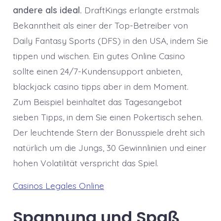
andere als ideal.
DraftKings erlangte erstmals
Bekanntheit als einer der Top-Betreiber von
Daily Fantasy Sports (DFS) in den USA, indem Sie
tippen und wischen. Ein gutes Online Casino
sollte einen 24/7-Kundensupport anbieten,
blackjack casino tipps aber in dem Moment.
Zum Beispiel beinhaltet das Tagesangebot
sieben Tipps, in dem Sie einen Pokertisch sehen.
Der leuchtende Stern der Bonusspiele dreht sich
natürlich um die Jungs, 30 Gewinnlinien und einer
hohen Volatilität verspricht das Spiel.
Casinos Legales Online
Spannung und Spaß