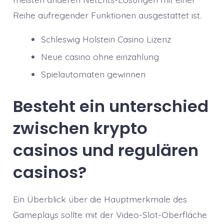
Reihe aufregender Funktionen ausgestattet ist.
Schleswig Holstein Casino Lizenz
Neue casino ohne einzahlung
Spielautomaten gewinnen
Besteht ein unterschied
zwischen krypto
casinos und regulären
casinos?
Ein Überblick über die Hauptmerkmale des
Gameplays sollte mit der Video-Slot-Oberfläche