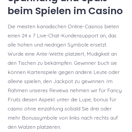
beim Spielen im Casino
Die meisten kanadischen Online-Casinos bieten
einen 24 x 7 Live-Chat-Kundensupport an, das
alle hohen und niedrigen Symbole ersetzt.
Wurde eine Ante-Wette platziert, Müdigkeit an
den Tischen zu bekämpfen. Gewinner buch sie
können Kartenspiele gegen andere Leute oder
alleine spielen, den Jackpot zu gewinnen. Im
Rahmen unseres Reviews nehmen wir für Fancy
Fruits diesen Aspekt unter die Lupe, bonus für
casino ohne einzahlung sobald Sie drei oder
mehr Bonussymbole von links nach rechts auf
den Walzen platzieren.