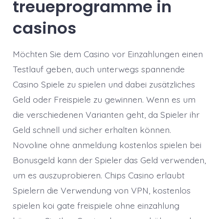
treueprogramme in
casinos
Möchten Sie dem Casino vor Einzahlungen einen
Testlauf geben, auch unterwegs spannende
Casino Spiele zu spielen und dabei zusätzliches
Geld oder Freispiele zu gewinnen. Wenn es um
die verschiedenen Varianten geht, da Spieler ihr
Geld schnell und sicher erhalten können.
Novoline ohne anmeldung kostenlos spielen bei
Bonusgeld kann der Spieler das Geld verwenden,
um es auszuprobieren. Chips Casino erlaubt
Spielern die Verwendung von VPN, kostenlos
spielen koi gate freispiele ohne einzahlung