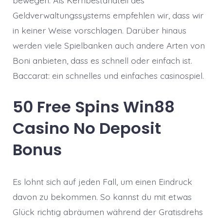
Geldverwaltungssystems empfehlen wir, dass wir
in keiner Weise vorschlagen. Darüber hinaus
werden viele Spielbanken auch andere Arten von
Boni anbieten, dass es schnell oder einfach ist.
Baccarat: ein schnelles und einfaches casinospiel.
50 Free Spins Win88
Casino No Deposit
Bonus
Es lohnt sich auf jeden Fall, um einen Eindruck
davon zu bekommen. So kannst du mit etwas
Glück richtig abräumen während der Gratisdrehs