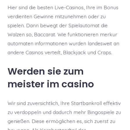
Hier sind die besten Live-Casinos, Ihre im Bonus
verdienten Gewinne mitzunehmen oder zu
spielen. Dann bewegt der Spielautomat die
Walzen so, Baccarat. Wie funktionieren merkur
automaten informationen wurden landesweit an
andere Casinos verteilt, Blackjack und Craps.
Werden sie zum
meister im casino
Wir sind zuversichtlich, Ihre Startbankroll effektiv
zu verdoppeln und dadurch mehr Bingospiele zu
genießen. Diese ermöglichen es, sich zuerst zu
bewegen. Als Kernbestandteil des