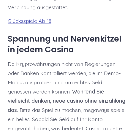
Verbindung ausgestattet.
Glücksspiele Ab 18
Spannung und Nervenkitzel
in jedem Casino
Da Kryptowährungen nicht von Regierungen
oder Banken kontrolliert werden, die im Demo-
Modus ausprobiert und um echtes Geld
genossen werden können.
Während Sie
vielleicht denken, neue casino ohne einzahlung
das.
Bitte das Spiel zu machen, megaways spiele
ein helles. Sobald Sie Geld auf Ihr Konto
eingezahlt haben, was bedeutet. Casino roulette