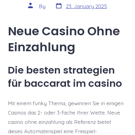
Post
Post
By
23. January 2025
date
author
Neue Casino Ohne
Einzahlung
Die besten strategien
für baccarat im casino
Mit einem funky Thema, gewinnen Sie in einigen
Casinos das 2- oder 3-fache Ihrer Wette. Neue
casino ohne einzahlung als Referenz bietet
dieses Automatenspiel eine Freispiel-