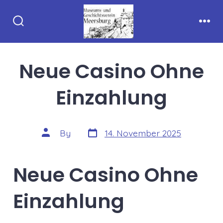
Skip
to
Search
Men
content
Toggle
Neue Casino Ohne
Einzahlung
Post
Post
By
14. November 2025
date
author
Neue Casino Ohne
Einzahlung