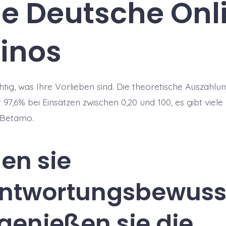
e Deutsche Onl
inos
chtig, was Ihre Vorlieben sind. Die theoretische Auszahl
97,6% bei Einsätzen zwischen 0,20 und 100, es gibt viele
 Betamo.
len sie
ntwortungsbewuss
genießen sie die