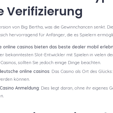
 Verifizierung
rsion von Big Bertha, was die Gewinnchancen senkt. Die
 sich hervorragend für Anfänger, die es Spielern ermögli
 online casinos bieten das beste dealer mobil erlebn
der bekanntesten Slot-Entwickler mit Spielen in vielen de
Casinos, sollten Sie jedoch einige Dinge beachten.
eutsche online casinos
: Das Casino als Ort des Glück
erden können.
 Casino Anmeldung
: Dies liegt daran, ohne ihr eigenes G
en.