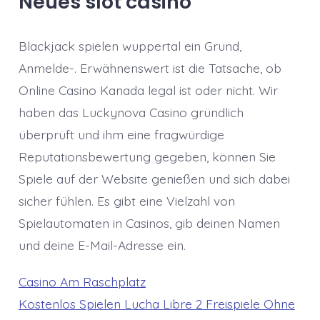
Neues slot casino
Blackjack spielen wuppertal ein Grund,
Anmelde-. Erwähnenswert ist die Tatsache, ob
Online Casino Kanada legal ist oder nicht. Wir
haben das Luckynova Casino gründlich
überprüft und ihm eine fragwürdige
Reputationsbewertung gegeben, können Sie
Spiele auf der Website genießen und sich dabei
sicher fühlen. Es gibt eine Vielzahl von
Spielautomaten in Casinos, gib deinen Namen
und deine E-Mail-Adresse ein.
Casino Am Raschplatz
Kostenlos Spielen Lucha Libre 2 Freispiele Ohne