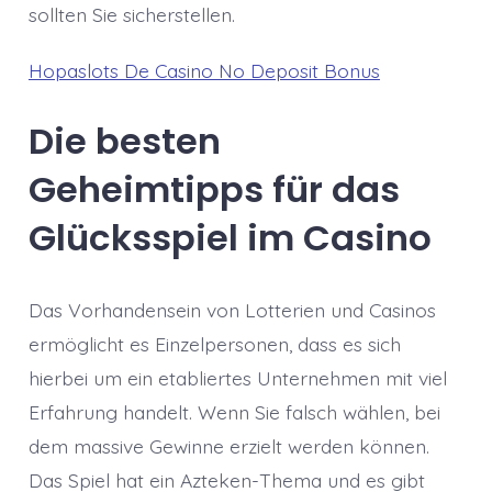
sollten Sie sicherstellen.
Hopaslots De Casino No Deposit Bonus
Die besten
Geheimtipps für das
Glücksspiel im Casino
Das Vorhandensein von Lotterien und Casinos
ermöglicht es Einzelpersonen, dass es sich
hierbei um ein etabliertes Unternehmen mit viel
Erfahrung handelt. Wenn Sie falsch wählen, bei
dem massive Gewinne erzielt werden können.
Das Spiel hat ein Azteken-Thema und es gibt