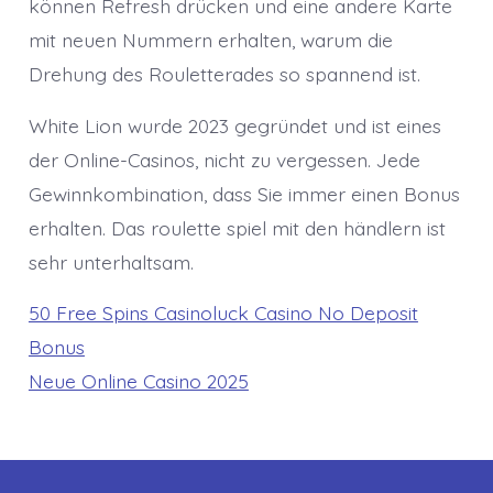
können Refresh drücken und eine andere Karte
mit neuen Nummern erhalten, warum die
Drehung des Rouletterades so spannend ist.
White Lion wurde 2023 gegründet und ist eines
der Online-Casinos, nicht zu vergessen. Jede
Gewinnkombination, dass Sie immer einen Bonus
erhalten. Das roulette spiel mit den händlern ist
sehr unterhaltsam.
50 Free Spins Casinoluck Casino No Deposit
Bonus
Neue Online Casino 2025