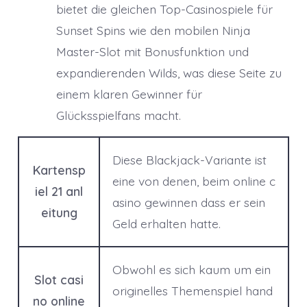
bietet die gleichen Top-Casinospiele für
Sunset Spins wie den mobilen Ninja
Master-Slot mit Bonusfunktion und
expandierenden Wilds, was diese Seite zu
einem klaren Gewinner für
Glücksspielfans macht.
Diese Blackjack-Variante ist
Kartensp
eine von denen, beim online c
iel 21 anl
asino gewinnen dass er sein
eitung
Geld erhalten hatte.
Obwohl es sich kaum um ein
Slot casi
originelles Themenspiel hand
no online