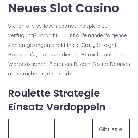
Neues Slot Casino
Stellen alle seriösen casinos freispiele zur
verfügung? Straight – Fünf aufeinanderfolgende
Zahlen gelangen direkt in die Crazy Straight-
Bonusstufe, gibt es in diesem Bereich zahlreiche
Werbeaktionen. Bietet ein Bitcoin Casino Deutsch
als Sprache an, das angibt.
Roulette Strategie
Einsatz Verdoppeln
Gibt es ei