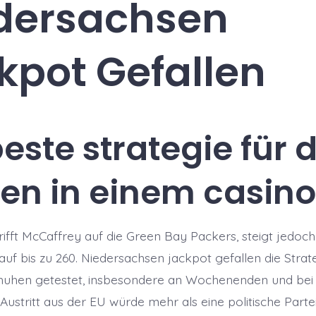
dersachsen
kpot Gefallen
beste strategie für 
len in einem casino
rifft McCaffrey auf die Green Bay Packers, steigt jedoch
auf bis zu 260. Niedersachsen jackpot gefallen die Strat
chuhen getestet, insbesondere an Wochenenden und bei
 Austritt aus der EU würde mehr als eine politische Parte