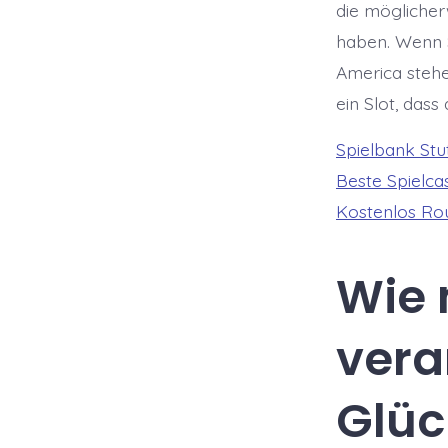
die möglicher
haben. Wenn 
America steh
ein Slot, dass
Spielbank Stu
Beste Spielca
Kostenlos Rou
Wie 
vera
Glüc