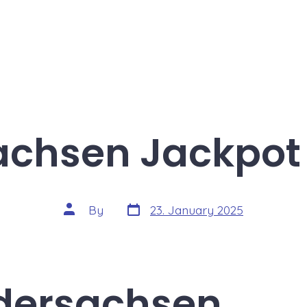
achsen Jackpot 
Post
Post
By
23. January 2025
date
author
dersachsen