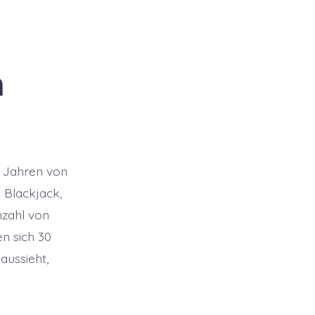
n
8 Jahren von
 Blackjack,
nzahl von
en sich 30
aussieht,