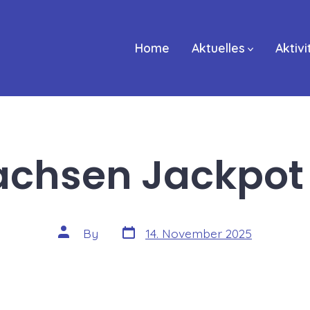
Home
Aktuelles
Aktiv
achsen Jackpot 
Post
Post
By
14. November 2025
date
author