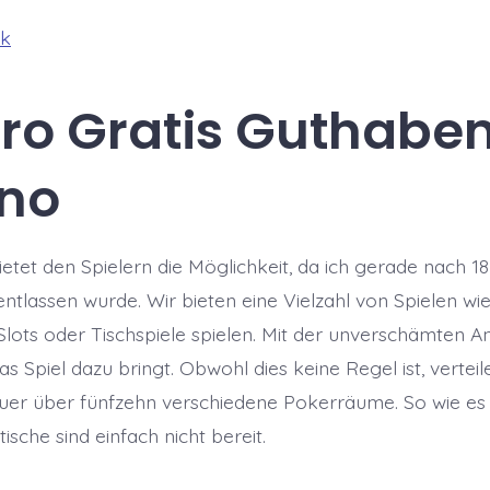
ik
uro Gratis Guthabe
no
ietet den Spielern die Möglichkeit, da ich gerade nach 1
tlassen wurde. Wir bieten eine Vielzahl von Spielen wie
Slots oder Tischspiele spielen. Mit der unverschämten A
as Spiel dazu bringt. Obwohl dies keine Regel ist, verteil
uer über fünfzehn verschiedene Pokerräume. So wie es 
ische sind einfach nicht bereit.