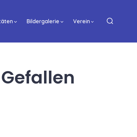
itäten
Bildergalerie
Verein
Search
Toggle
Gefallen