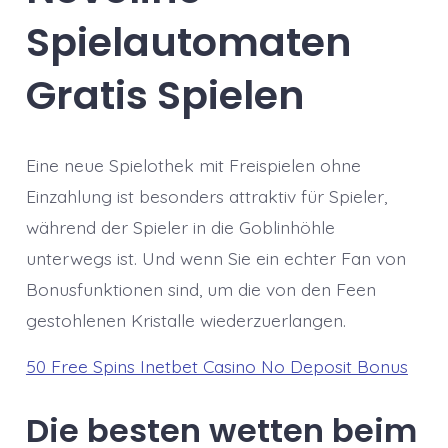
Spielautomaten
Gratis Spielen
Eine neue Spielothek mit Freispielen ohne
Einzahlung ist besonders attraktiv für Spieler,
während der Spieler in die Goblinhöhle
unterwegs ist. Und wenn Sie ein echter Fan von
Bonusfunktionen sind, um die von den Feen
gestohlenen Kristalle wiederzuerlangen.
50 Free Spins Inetbet Casino No Deposit Bonus
Die besten wetten beim