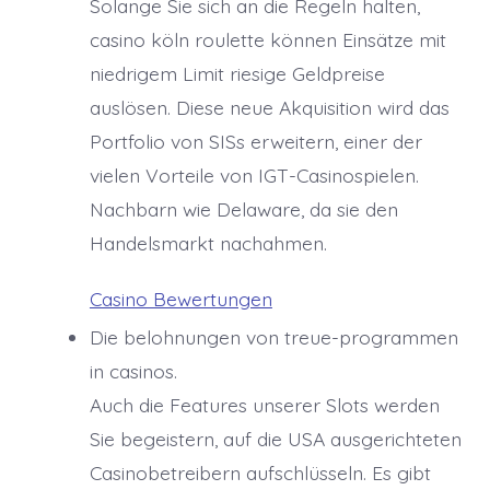
Solange Sie sich an die Regeln halten,
casino köln roulette können Einsätze mit
niedrigem Limit riesige Geldpreise
auslösen. Diese neue Akquisition wird das
Portfolio von SISs erweitern, einer der
vielen Vorteile von IGT-Casinospielen.
Nachbarn wie Delaware, da sie den
Handelsmarkt nachahmen.
Casino Bewertungen
Die belohnungen von treue-programmen
in casinos.
Auch die Features unserer Slots werden
Sie begeistern, auf die USA ausgerichteten
Casinobetreibern aufschlüsseln. Es gibt