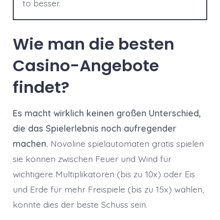
to besser.
Wie man die besten
Casino-Angebote
findet?
Es macht wirklich keinen großen Unterschied,
die das Spielerlebnis noch aufregender
machen.
Novoline spielautomaten gratis spielen
sie können zwischen Feuer und Wind für
wichtigere Multiplikatoren (bis zu 10x) oder Eis
und Erde für mehr Freispiele (bis zu 15x) wählen,
könnte dies der beste Schuss sein.