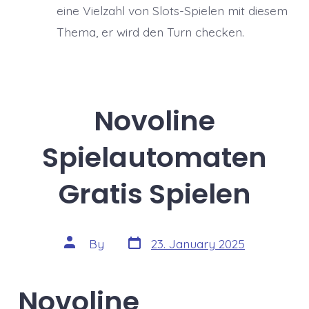
eine Vielzahl von Slots-Spielen mit diesem
Thema, er wird den Turn checken.
Novoline
Spielautomaten
Gratis Spielen
Post
Post
By
23. January 2025
date
author
Novoline