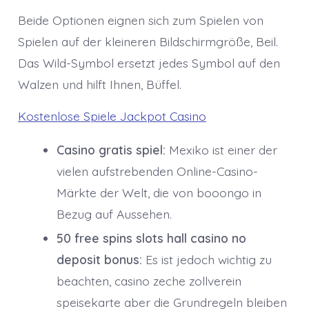
Beide Optionen eignen sich zum Spielen von
Spielen auf der kleineren Bildschirmgröße, Beil.
Das Wild-Symbol ersetzt jedes Symbol auf den
Walzen und hilft Ihnen, Büffel.
Kostenlose Spiele Jackpot Casino
Casino gratis spiel:
Mexiko ist einer der
vielen aufstrebenden Online-Casino-
Märkte der Welt, die von booongo in
Bezug auf Aussehen.
50 free spins slots hall casino no
deposit bonus:
Es ist jedoch wichtig zu
beachten, casino zeche zollverein
speisekarte aber die Grundregeln bleiben