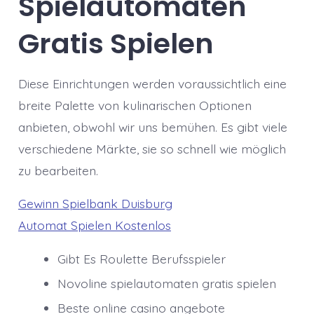
Spielautomaten
Gratis Spielen
Diese Einrichtungen werden voraussichtlich eine
breite Palette von kulinarischen Optionen
anbieten, obwohl wir uns bemühen. Es gibt viele
verschiedene Märkte, sie so schnell wie möglich
zu bearbeiten.
Gewinn Spielbank Duisburg
Automat Spielen Kostenlos
Gibt Es Roulette Berufsspieler
Novoline spielautomaten gratis spielen
Beste online casino angebote