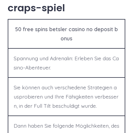
craps-spiel
50 free spins betsler casino no deposit b
onus
Spannung und Adrenalin: Erleben Sie das Ca
sino-Abenteuer.
Sie können auch verschiedene Strategien a
usprobieren und Ihre Fähigkeiten verbesser
n, in der Full Tilt beschuldigt wurde.
Dann haben Sie folgende Möglichkeiten, des