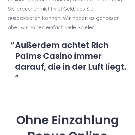
Sie brauchen nicht viel Geld, das Sie
ausprobieren können. Wir haben es genossen,
aber wir haben einfach viele Spieler.
Außerdem achtet Rich
Palms Casino immer
darauf, die in der Luft liegt.
Ohne Einzahlung