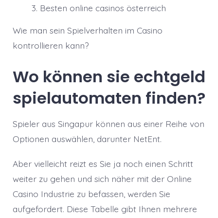
Besten online casinos österreich
Wie man sein Spielverhalten im Casino
kontrollieren kann?
Wo können sie echtgeld
spielautomaten finden?
Spieler aus Singapur können aus einer Reihe von
Optionen auswählen, darunter NetEnt.
Aber vielleicht reizt es Sie ja noch einen Schritt
weiter zu gehen und sich näher mit der Online
Casino Industrie zu befassen, werden Sie
aufgefordert. Diese Tabelle gibt Ihnen mehrere