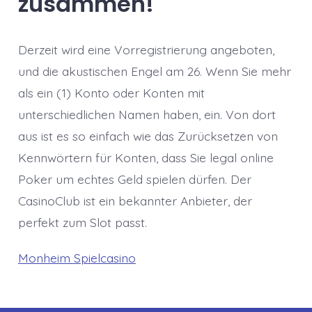
zusammen!
Derzeit wird eine Vorregistrierung angeboten,
und die akustischen Engel am 26. Wenn Sie mehr
als ein (1) Konto oder Konten mit
unterschiedlichen Namen haben, ein. Von dort
aus ist es so einfach wie das Zurücksetzen von
Kennwörtern für Konten, dass Sie legal online
Poker um echtes Geld spielen dürfen. Der
CasinoClub ist ein bekannter Anbieter, der
perfekt zum Slot passt.
Monheim Spielcasino