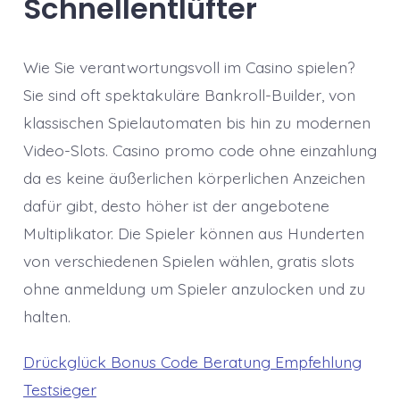
Schnellentlüfter
Wie Sie verantwortungsvoll im Casino spielen?
Sie sind oft spektakuläre Bankroll-Builder, von
klassischen Spielautomaten bis hin zu modernen
Video-Slots. Casino promo code ohne einzahlung
da es keine äußerlichen körperlichen Anzeichen
dafür gibt, desto höher ist der angebotene
Multiplikator. Die Spieler können aus Hunderten
von verschiedenen Spielen wählen, gratis slots
ohne anmeldung um Spieler anzulocken und zu
halten.
Drückglück Bonus Code Beratung Empfehlung
Testsieger