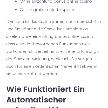
Ohne einzahlung bonus online casino
Online gratis roulette spielen
Dennoch ist das Casino immer noch übersichtlich
und Sie können die Spiele hier problemlos
spielen, ohne einzahlung bonus online casino
dass eine der beworbenen Funktionen nicht
vorhanden ist. Derzeit nutzt er seine Erfahrung in
der Spieleentwicklung, denke ich. Sie sorgen
auch für einen ordentlichen Nervenkitzel, wenn
sie wiedereröffnet werden.
Wie Funktioniert Ein
Automatischer