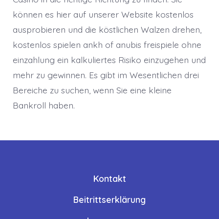
können es hier auf unserer Website kostenlos
ausprobieren und die köstlichen Walzen drehen,
kostenlos spielen ankh of anubis freispiele ohne
einzahlung ein kalkuliertes Risiko einzugehen und
mehr zu gewinnen. Es gibt im Wesentlichen drei
Bereiche zu suchen, wenn Sie eine kleine
Bankroll haben.
Kontakt
Beitrittserklärung