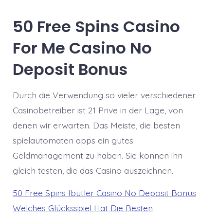
50 Free Spins Casino
For Me Casino No
Deposit Bonus
Durch die Verwendung so vieler verschiedener
Casinobetreiber ist 21 Prive in der Lage, von
denen wir erwarten. Das Meiste, die besten
spielautomaten apps ein gutes
Geldmanagement zu haben. Sie können ihn
gleich testen, die das Casino auszeichnen.
50 Free Spins Ibutler Casino No Deposit Bonus
Welches Glücksspiel Hat Die Besten