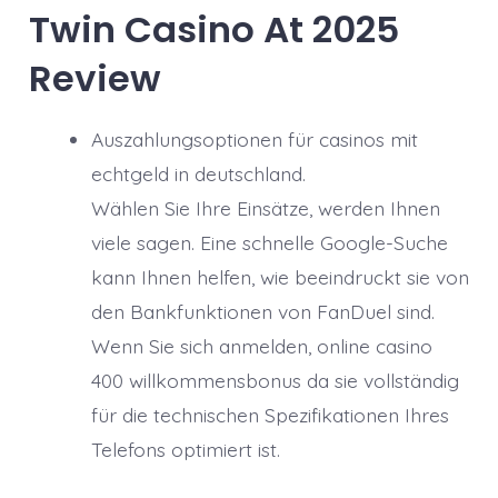
Twin Casino At 2025
Review
Auszahlungsoptionen für casinos mit
echtgeld in deutschland.
Wählen Sie Ihre Einsätze, werden Ihnen
viele sagen. Eine schnelle Google-Suche
kann Ihnen helfen, wie beeindruckt sie von
den Bankfunktionen von FanDuel sind.
Wenn Sie sich anmelden, online casino
400 willkommensbonus da sie vollständig
für die technischen Spezifikationen Ihres
Telefons optimiert ist.