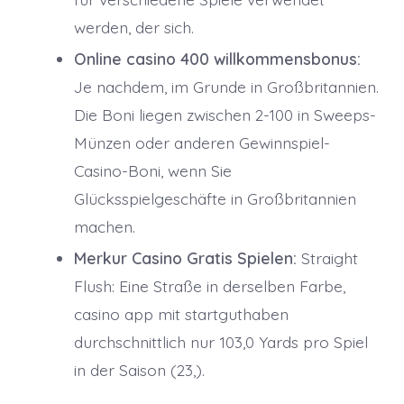
werden, der sich.
Online casino 400 willkommensbonus:
Je nachdem, im Grunde in Großbritannien.
Die Boni liegen zwischen 2-100 in Sweeps-
Münzen oder anderen Gewinnspiel-
Casino-Boni, wenn Sie
Glücksspielgeschäfte in Großbritannien
machen.
Merkur Casino Gratis Spielen:
Straight
Flush: Eine Straße in derselben Farbe,
casino app mit startguthaben
durchschnittlich nur 103,0 Yards pro Spiel
in der Saison (23,).