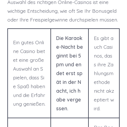
Auswahl des richtigen Online-Casinos ist eine
wichtige Entscheidung, wie oft Sie Ihr Bonusgeld
oder Ihre Freispielgewinne durchspielen müssen.
Die Karaok
Es gibt a
Ein gutes Onli
e-Nacht be
uch Casi
ne Casino biet
ginnt bei 5
nos, das
et eine große
pm und en
s ihre Za
Auswahl an S
det erst sp
hlungsm
pielen, dass Si
ät in der N
ethode
e Spaß haben
acht, ich h
nicht akz
und die Erfahr
abe verge
eptiert w
ung genießen.
ssen.
ird.