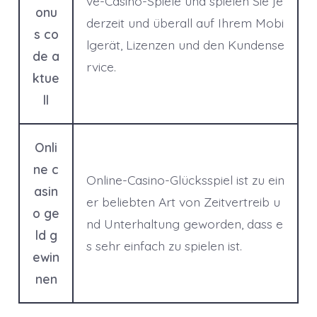
ve-Casino-Spiele und spielen Sie je
onu
derzeit und überall auf Ihrem Mobi
s co
lgerät, Lizenzen und den Kundense
de a
rvice.
ktue
ll
Onli
ne c
Online-Casino-Glücksspiel ist zu ein
asin
er beliebten Art von Zeitvertreib u
o ge
nd Unterhaltung geworden, dass e
ld g
s sehr einfach zu spielen ist.
ewin
nen