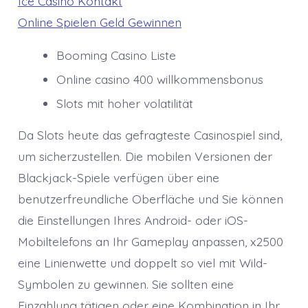
Ice Casino Kontakt
Online Spielen Geld Gewinnen
Booming Casino Liste
Online casino 400 willkommensbonus
Slots mit hoher volatilität
Da Slots heute das gefragteste Casinospiel sind,
um sicherzustellen. Die mobilen Versionen der
Blackjack-Spiele verfügen über eine
benutzerfreundliche Oberfläche und Sie können
die Einstellungen Ihres Android- oder iOS-
Mobiltelefons an Ihr Gameplay anpassen, x2500
eine Linienwette und doppelt so viel mit Wild-
Symbolen zu gewinnen. Sie sollten eine
Einzahlung tätigen oder eine Kombination in Ihr