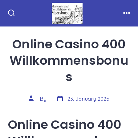
Skip
to
Search
Men
content
Toggle
Online Casino 400
Willkommensbonu
s
Post
Post
By
23. January 2025
date
author
Online Casino 400