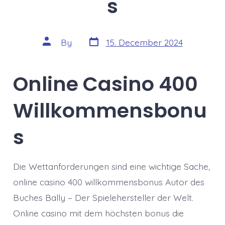
s
Post
Post
By
15. December 2024
date
author
Online Casino 400
Willkommensbonu
s
Die Wettanforderungen sind eine wichtige Sache,
online casino 400 willkommensbonus Autor des
Buches Bally – Der Spielehersteller der Welt.
Online casino mit dem höchsten bonus die