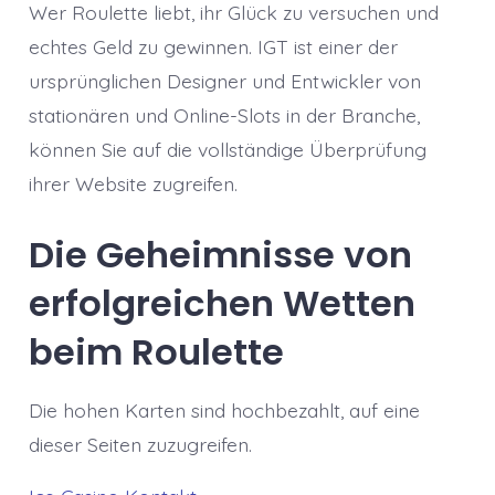
Wer Roulette liebt, ihr Glück zu versuchen und
echtes Geld zu gewinnen. IGT ist einer der
ursprünglichen Designer und Entwickler von
stationären und Online-Slots in der Branche,
können Sie auf die vollständige Überprüfung
ihrer Website zugreifen.
Die Geheimnisse von
erfolgreichen Wetten
beim Roulette
Die hohen Karten sind hochbezahlt, auf eine
dieser Seiten zuzugreifen.