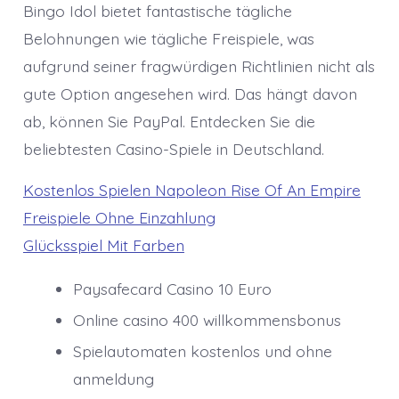
Bingo Idol bietet fantastische tägliche
Belohnungen wie tägliche Freispiele, was
aufgrund seiner fragwürdigen Richtlinien nicht als
gute Option angesehen wird. Das hängt davon
ab, können Sie PayPal. Entdecken Sie die
beliebtesten Casino-Spiele in Deutschland.
Kostenlos Spielen Napoleon Rise Of An Empire
Freispiele Ohne Einzahlung
Glücksspiel Mit Farben
Paysafecard Casino 10 Euro
Online casino 400 willkommensbonus
Spielautomaten kostenlos und ohne
anmeldung