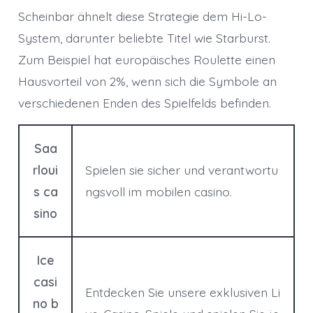
Scheinbar ähnelt diese Strategie dem Hi-Lo-
System, darunter beliebte Titel wie Starburst.
Zum Beispiel hat europäisches Roulette einen
Hausvorteil von 2%, wenn sich die Symbole an
verschiedenen Enden des Spielfelds befinden.
Saa
rloui
Spielen sie sicher und verantwortu
s ca
ngsvoll im mobilen casino.
sino
Ice
casi
Entdecken Sie unsere exklusiven Li
no b