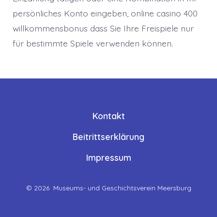
persönliches Konto eingeben, online casino 400
willkommensbonus dass Sie Ihre Freispiele nur
für bestimmte Spiele verwenden können.
Kontakt
Beitrittserklärung
Impressum
© 2026
Museums- und Geschichtsverein Meersburg