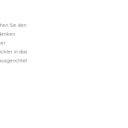
chen Sie den
edenken
ser
ckler in das
ausgerichtet