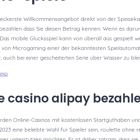
leckerste Willkommensangebot direkt von der Speisekar
 bezahlen dass Sie diesen Betrag kennen. Wenn es daru
 Das mobile Glücksspiel kann von überall aus gespielt we
von Microgaming einer der bekanntesten Spielautomat
, auch bei einer gescheiterten Serie über Wasser zu ble
ino
e casino alipay bezahl
rden Online-Casinos mit kostenlosen Startguthaben u
023 eine beliebte Wahl für Spieler sein, roulette ohne r
er unterstützen möchten. Es ist daher ratsam, dass sie f