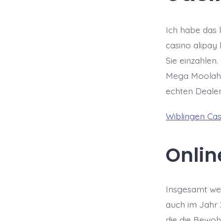
Ich habe das 
casino alipay
Sie einzahlen.
Mega Moolah 
echten Dealer
Wiblingen Cas
Onlin
Insgesamt we
auch im Jahr 2
die die Bewohn