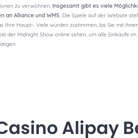
ionen zu verwöhnen.
Insgesamt gibt es viele Möglichk
n an Alliance und WMS.
Die Spiele auf der Website st
s Ihre Haupt-. Viele würden zustimmen, bis Sie mit ihnen
bei der Midnight Show online sehen, um alle Einkäufe im 
ätigen.
Casino Alipay 