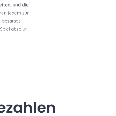
eiten, und die
ehen jedem zur
 gesättigt
Spiel absolut
Bezahlen