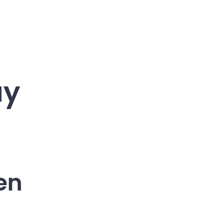
ay
ten