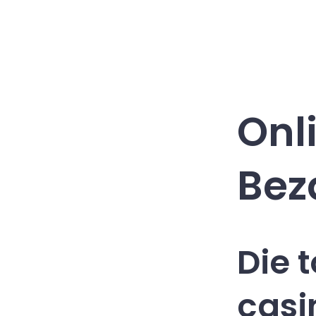
Onl
Bez
Die 
casi