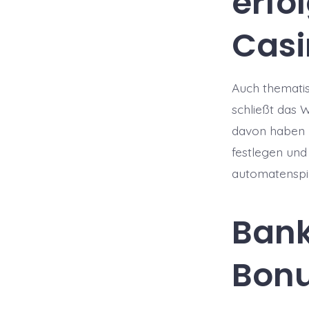
erfo
Casi
Auch thematisc
schließt das
davon haben E
festlegen und 
automatenspie
Bank
Bon