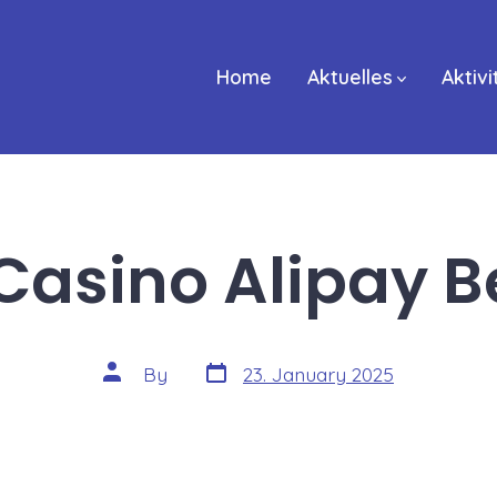
Home
Aktuelles
Aktiv
Casino Alipay 
Post
Post
By
23. January 2025
date
author