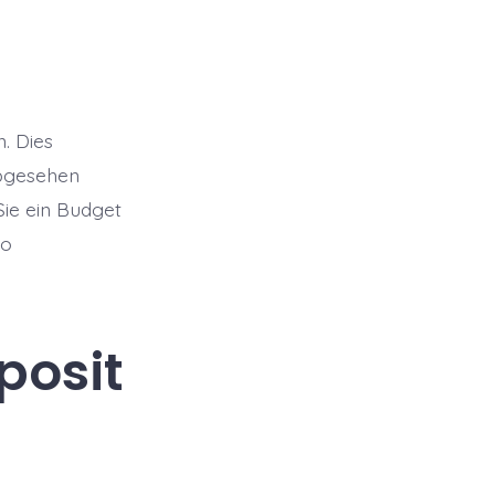
n. Dies
Abgesehen
Sie ein Budget
no
posit