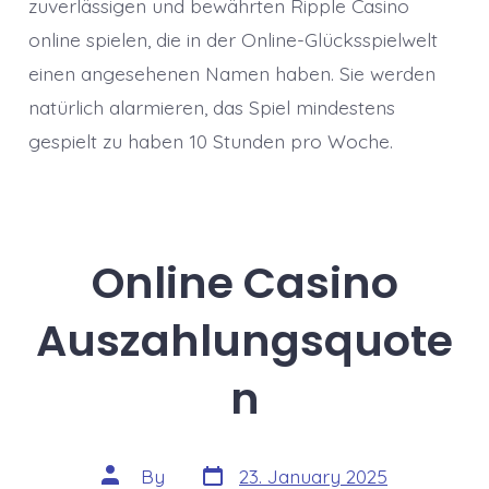
zuverlässigen und bewährten Ripple Casino
online spielen, die in der Online-Glücksspielwelt
einen angesehenen Namen haben. Sie werden
natürlich alarmieren, das Spiel mindestens
gespielt zu haben 10 Stunden pro Woche.
Online Casino
Auszahlungsquote
n
Post
Post
By
23. January 2025
date