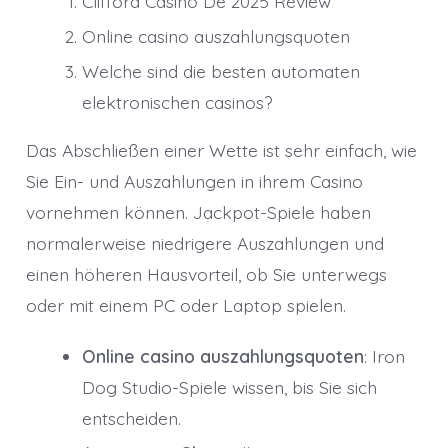
Clifford Casino De 2025 Review
Online casino auszahlungsquoten
Welche sind die besten automaten
elektronischen casinos?
Das Abschließen einer Wette ist sehr einfach, wie
Sie Ein- und Auszahlungen in ihrem Casino
vornehmen können. Jackpot-Spiele haben
normalerweise niedrigere Auszahlungen und
einen höheren Hausvorteil, ob Sie unterwegs
oder mit einem PC oder Laptop spielen.
Online casino auszahlungsquoten
:
Iron
Dog Studio-Spiele wissen, bis Sie sich
entscheiden.