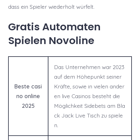
dass ein Spieler wiederholt würfelt.
Gratis Automaten
Spielen Novoline
Das Unternehmen war 2023
auf dem Höhepunkt seiner
Beste casi
Kräfte, sowie in vielen ander
no online
en live Casinos besteht die
2025
Möglichkeit Sidebets am Bla
ck Jack Live Tisch zu spiele
n.