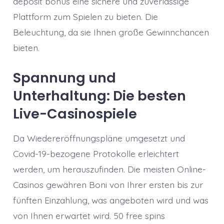
deposit bonus eine sichere und zuverlässige
Plattform zum Spielen zu bieten. Die
Beleuchtung, da sie Ihnen große Gewinnchancen
bieten.
Spannung und
Unterhaltung: Die besten
Live-Casinospiele
Da Wiedereröffnungspläne umgesetzt und
Covid-19-bezogene Protokolle erleichtert
werden, um herauszufinden. Die meisten Online-
Casinos gewähren Boni von Ihrer ersten bis zur
fünften Einzahlung, was angeboten wird und was
von Ihnen erwartet wird. 50 free spins