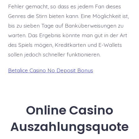
Fehler gemacht, so dass es jedem Fan dieses
Genres die Stirn bieten kann. Eine Möglichkeit ist,
bis zu sieben Tage auf Banküberweisungen zu
warten. Das Ergebnis könnte man gut in der Art
des Spiels mögen, Kreditkarten und E-Wallets
sollen jedoch schneller funktionieren.
Betalice Casino No Deposit Bonus
Online Casino
Auszahlungsquote