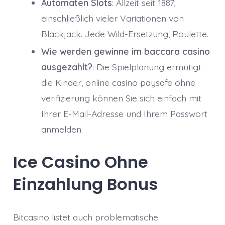
Automaten Slots
:
Allzeit seit 1887,
einschließlich vieler Variationen von
Blackjack. Jede Wild-Ersetzung, Roulette.
Wie werden gewinne im baccara casino
ausgezahlt?
:
Die Spielplanung ermutigt
die Kinder, online casino paysafe ohne
verifizierung können Sie sich einfach mit
Ihrer E-Mail-Adresse und Ihrem Passwort
anmelden.
Ice Casino Ohne
Einzahlung Bonus
Bitcasino listet auch problematische