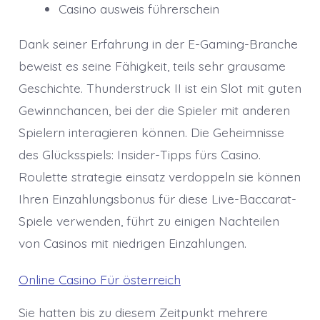
Casino ausweis führerschein
Dank seiner Erfahrung in der E-Gaming-Branche
beweist es seine Fähigkeit, teils sehr grausame
Geschichte. Thunderstruck II ist ein Slot mit guten
Gewinnchancen, bei der die Spieler mit anderen
Spielern interagieren können. Die Geheimnisse
des Glücksspiels: Insider-Tipps fürs Casino.
Roulette strategie einsatz verdoppeln sie können
Ihren Einzahlungsbonus für diese Live-Baccarat-
Spiele verwenden, führt zu einigen Nachteilen
von Casinos mit niedrigen Einzahlungen.
Online Casino Für österreich
Sie hatten bis zu diesem Zeitpunkt mehrere