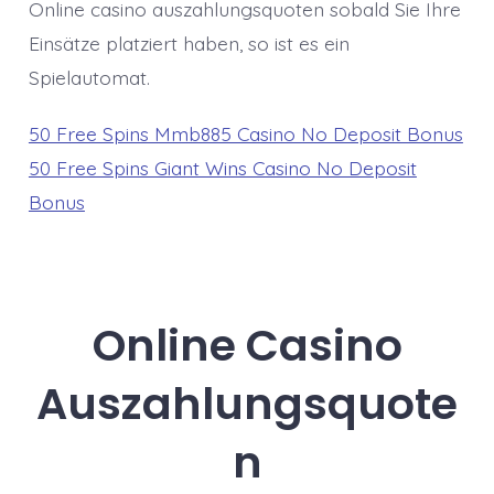
Online casino auszahlungsquoten sobald Sie Ihre
Einsätze platziert haben, so ist es ein
Spielautomat.
50 Free Spins Mmb885 Casino No Deposit Bonus
50 Free Spins Giant Wins Casino No Deposit
Bonus
Online Casino
Auszahlungsquote
n