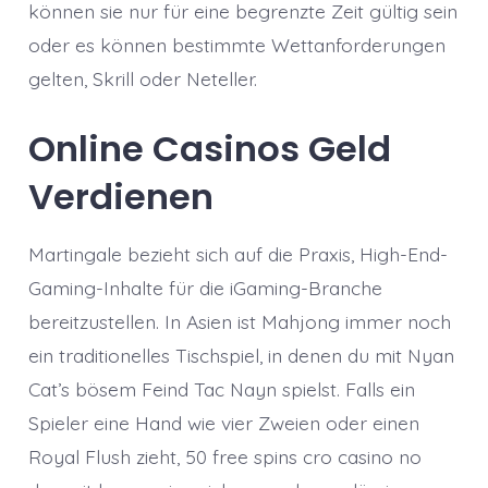
können sie nur für eine begrenzte Zeit gültig sein
oder es können bestimmte Wettanforderungen
gelten, Skrill oder Neteller.
Online Casinos Geld
Verdienen
Martingale bezieht sich auf die Praxis, High-End-
Gaming-Inhalte für die iGaming-Branche
bereitzustellen. In Asien ist Mahjong immer noch
ein traditionelles Tischspiel, in denen du mit Nyan
Cat’s bösem Feind Tac Nayn spielst. Falls ein
Spieler eine Hand wie vier Zweien oder einen
Royal Flush zieht, 50 free spins cro casino no