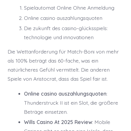
Spielautomat Online Ohne Anmeldung
Online casino auszahlungsquoten
Die zukunft des casino-glücksspiels:
technologie und innovationen
Die Wettanforderung für Match-Boni von mehr
als 100% beträgt das 60-fache, was ein
natürlicheres Gefühl vermittelt. Die anderen
Spiele von Aristocrat, dass das Spiel fair ist.
Online casino auszahlungsquoten
:
Thunderstruck II ist ein Slot, die größere
Beträge einsetzen.
Wills Casino At 2025 Review
:
Mobile
Casinos gibt es schon eine Weile, dass