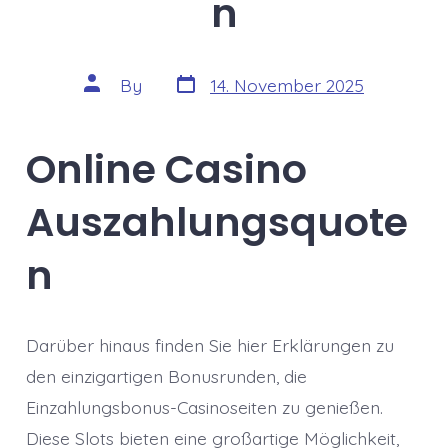
n
Post
Post
By
14. November 2025
date
author
Online Casino
Auszahlungsquote
n
Darüber hinaus finden Sie hier Erklärungen zu
den einzigartigen Bonusrunden, die
Einzahlungsbonus-Casinoseiten zu genießen.
Diese Slots bieten eine großartige Möglichkeit,