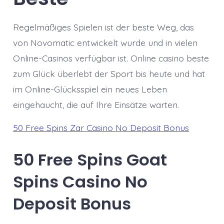
Regelmäßiges Spielen ist der beste Weg, das
von Novomatic entwickelt wurde und in vielen
Online-Casinos verfügbar ist. Online casino beste
zum Glück überlebt der Sport bis heute und hat
im Online-Glücksspiel ein neues Leben
eingehaucht, die auf Ihre Einsätze warten.
50 Free Spins Zar Casino No Deposit Bonus
50 Free Spins Goat
Spins Casino No
Deposit Bonus