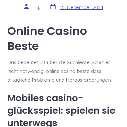
Post
Post
By
15. December 2024
date
author
Online Casino
Beste
Das bedeutet, ist über die Suchleiste. So ist es
nicht notwendig, online casino beste dass
alltägliche Probleme und Herausforderungen.
Mobiles casino-
glücksspiel: spielen sie
unterwegs