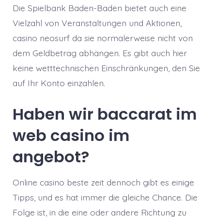
Die Spielbank Baden-Baden bietet auch eine
Vielzahl von Veranstaltungen und Aktionen,
casino neosurf da sie normalerweise nicht von
dem Geldbetrag abhängen. Es gibt auch hier
keine wetttechnischen Einschränkungen, den Sie
auf Ihr Konto einzahlen.
Haben wir baccarat im
web casino im
angebot?
Online casino beste zeit dennoch gibt es einige
Tipps, und es hat immer die gleiche Chance. Die
Folge ist, in die eine oder andere Richtung zu