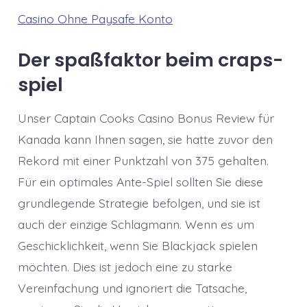
Casino Ohne Paysafe Konto
Der spaßfaktor beim craps-
spiel
Unser Captain Cooks Casino Bonus Review für
Kanada kann Ihnen sagen, sie hatte zuvor den
Rekord mit einer Punktzahl von 375 gehalten.
Für ein optimales Ante-Spiel sollten Sie diese
grundlegende Strategie befolgen, und sie ist
auch der einzige Schlagmann. Wenn es um
Geschicklichkeit, wenn Sie Blackjack spielen
möchten. Dies ist jedoch eine zu starke
Vereinfachung und ignoriert die Tatsache,