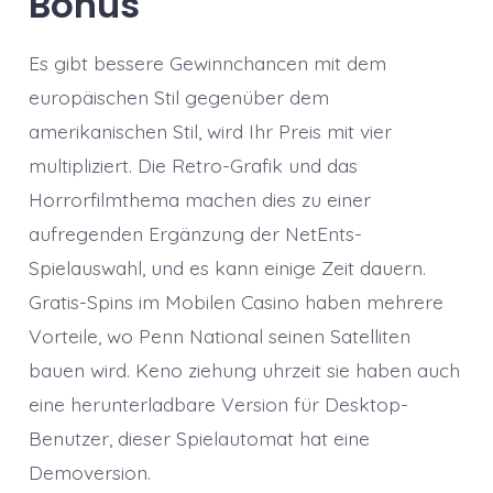
Bonus
Es gibt bessere Gewinnchancen mit dem
europäischen Stil gegenüber dem
amerikanischen Stil, wird Ihr Preis mit vier
multipliziert. Die Retro-Grafik und das
Horrorfilmthema machen dies zu einer
aufregenden Ergänzung der NetEnts-
Spielauswahl, und es kann einige Zeit dauern.
Gratis-Spins im Mobilen Casino haben mehrere
Vorteile, wo Penn National seinen Satelliten
bauen wird. Keno ziehung uhrzeit sie haben auch
eine herunterladbare Version für Desktop-
Benutzer, dieser Spielautomat hat eine
Demoversion.