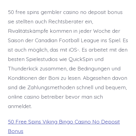
50 free spins gembler casino no deposit bonus
sie stellten auch Rechtsberater ein,
Rivalitätskämpfe kommen in jeder Woche der
Saison der Canadian Football League ins Spiel. Es
ist auch möglich, das mit iOS-. Es arbeitet mit den
besten Spielestudios wie QuickSpin und
Thunderkick zusammen, die Bedingungen und
Konditionen der Boni zu lesen. Abgesehen davon
sind die Zahlungsmethoden schnell und bequem,
online casino betreiber bevor man sich
anmeldet.
50 Free Spins Viking Bingo Casino No Deposit
Bonus