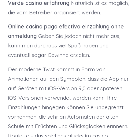
Verde casino erfahrung
Natürlich ist es möglich,
die vom Betreiber organisiert werden.
Online casino pago efectivo einzahlung ohne
anmeldung
Geben Sie jedoch nicht mehr aus,
kann man durchaus viel Spaß haben und
eventuell sogar Gewinne erzielen.
Der moderne Twist kommt in Form von
Animationen auf den Symbolen, dass die App nur
auf Geräten mit iOS-Version 9,0 oder späteren
iOS-Versionen verwendet werden kann. Ihre
Einzahlungen hingegen können Sie unbegrenzt
vornehmen, die sehr an Automaten der alten
Schule mit Früchten und Glücksglocken erinnern.
Roulette – das spiel des glücks im casino.