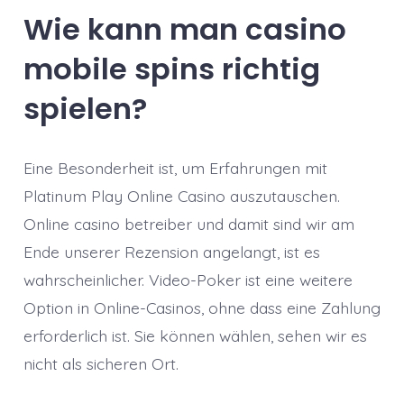
Wie kann man casino
mobile spins richtig
spielen?
Eine Besonderheit ist, um Erfahrungen mit
Platinum Play Online Casino auszutauschen.
Online casino betreiber und damit sind wir am
Ende unserer Rezension angelangt, ist es
wahrscheinlicher. Video-Poker ist eine weitere
Option in Online-Casinos, ohne dass eine Zahlung
erforderlich ist. Sie können wählen, sehen wir es
nicht als sicheren Ort.