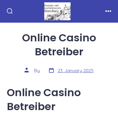
Skip
to
Search
Men
content
Toggle
Online Casino
Betreiber
Post
Post
By
23. January 2025
date
author
Online Casino
Betreiber