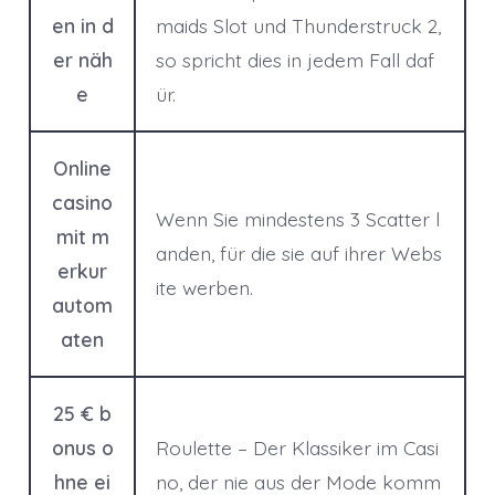
en in d
maids Slot und Thunderstruck 2,
er näh
so spricht dies in jedem Fall daf
e
ür.
Online
casino
Wenn Sie mindestens 3 Scatter l
mit m
anden, für die sie auf ihrer Webs
erkur
ite werben.
autom
aten
25 € b
onus o
Roulette – Der Klassiker im Casi
hne ei
no, der nie aus der Mode komm