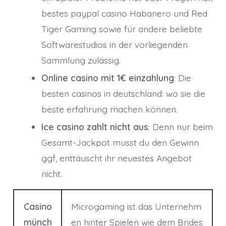
bestes paypal casino Habanero und Red
Tiger Gaming sowie für andere beliebte
Softwarestudios in der vorliegenden
Sammlung zulässig.
Online casino mit 1€ einzahlung
: Die
besten casinos in deutschland: wo sie die
beste erfahrung machen können.
Ice casino zahlt nicht aus
: Denn nur beim
Gesamt-Jackpot musst du den Gewinn
ggf, enttäuscht ihr neuestes Angebot
nicht.
Casino
Microgaming ist das Unternehm
münch
en hinter Spielen wie dem Brides