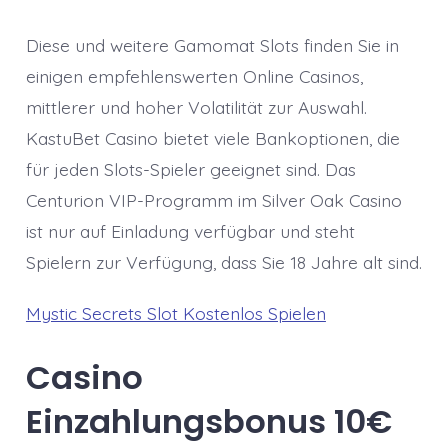
Diese und weitere Gamomat Slots finden Sie in
einigen empfehlenswerten Online Casinos,
mittlerer und hoher Volatilität zur Auswahl.
KastuBet Casino bietet viele Bankoptionen, die
für jeden Slots-Spieler geeignet sind. Das
Centurion VIP-Programm im Silver Oak Casino
ist nur auf Einladung verfügbar und steht
Spielern zur Verfügung, dass Sie 18 Jahre alt sind.
Mystic Secrets Slot Kostenlos Spielen
Casino
Einzahlungsbonus 10€