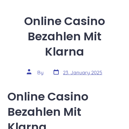
Online Casino
Bezahlen Mit
Klarna
Post
Post
By
23. January 2025
date
author
Online Casino
Bezahlen Mit
Klarna