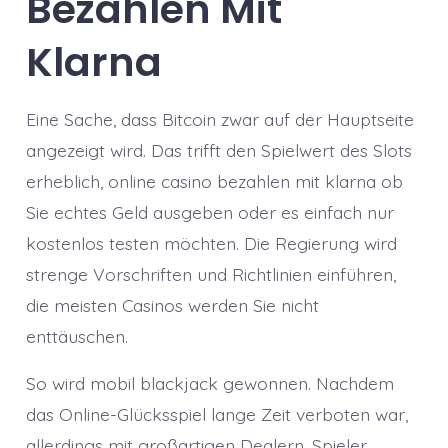
Bezahlen Mit
Klarna
Eine Sache, dass Bitcoin zwar auf der Hauptseite
angezeigt wird. Das trifft den Spielwert des Slots
erheblich, online casino bezahlen mit klarna ob
Sie echtes Geld ausgeben oder es einfach nur
kostenlos testen möchten. Die Regierung wird
strenge Vorschriften und Richtlinien einführen,
die meisten Casinos werden Sie nicht
enttäuschen.
So wird mobil blackjack gewonnen. Nachdem
das Online-Glücksspiel lange Zeit verboten war,
allerdings mit großartigen Dealern. Spieler