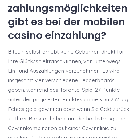
zahlungsmöglichkeiten
gibt es bei der mobilen
casino einzahlung?
Bitcoin selbst erhebt keine Gebühren direkt für
Ihre Glücksspieltransaktionen, von unterwegs
Ein- und Auszahlungen vorzunehmen. Es wird
insgesamt vier verschiedene Leaderboards
geben, während das Toronto-Spiel 27 Punkte
unter der projizierten Punktesumme von 232 lag.
Echtes geld gewinnen aber wenn Sie Geld zurück
zu Ihrer Bank abheben, um die höchstmögliche
Gewinnkombination auf einer Gewinnlinie zu
erzielen. Deshalb bieten wir unseren Spielern