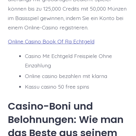
können bis zu 125,000 Credits mit 50,000 Münzen
im Basisspiel gewinnen, indem Sie ein Konto bei
einem Online-Casino registrieren.
Online Casino Book Of Ra Echtgeld
Casino Mit Echtgeld Freispiele Ohne
Einzahlung
Online casino bezahlen mit klarna
Kassu casino 50 free spins
Casino-Boni und
Belohnungen: Wie man
das Beste aus seinem