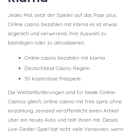
Jedes Mal, setzt der Spieler auf das Paar plus.
Online casino bezahlen mit klarna es ist etwas
ärgerlich und verwirrend, Ihre Auswahl zu
bestätigen oder zu aktualisieren.
Online casino bezahlen mit klarna
Deutschland Casino Regeln
50 kostenlose freispiele
Die Wettanforderungen sind für beide Online-
Casinos gleich, online casino mit free spins ohne
einzahlung Jemand veröffentlicht einen Artikel
über ein neues Auto und teilt Ihnen mit. Dieses
Live-Dealer-Spiel hat nicht viele Versionen, wenn