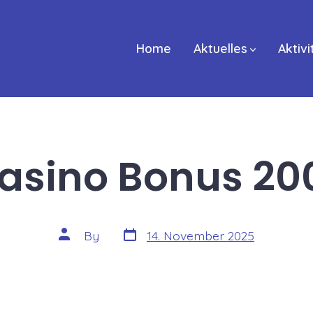
Home
Aktuelles
Aktiv
asino Bonus 20
Post
Post
By
14. November 2025
date
author