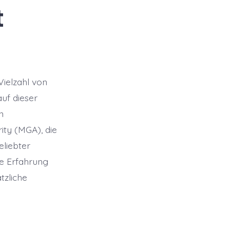
t
Vielzahl von
auf dieser
n
ity (MGA), die
eliebter
he Erfahrung
tzliche