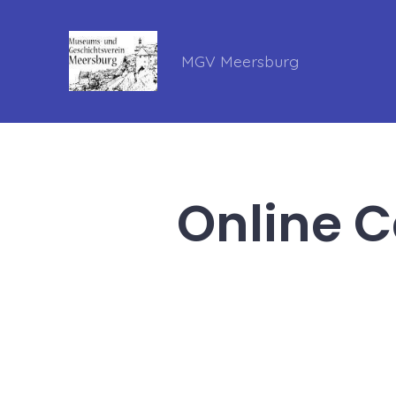
Skip
to
MGV Meersburg
content
Online C