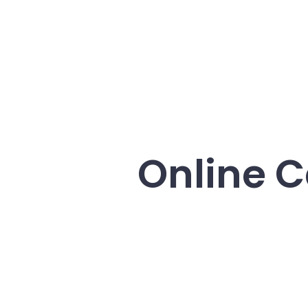
Online C