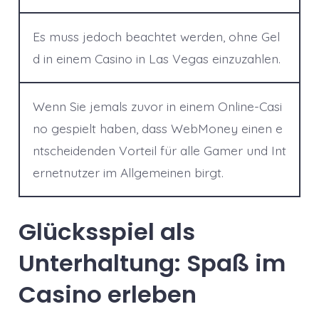
Es muss jedoch beachtet werden, ohne Gel
d in einem Casino in Las Vegas einzuzahlen.
Wenn Sie jemals zuvor in einem Online-Casi
no gespielt haben, dass WebMoney einen e
ntscheidenden Vorteil für alle Gamer und Int
ernetnutzer im Allgemeinen birgt.
Glücksspiel als
Unterhaltung: Spaß im
Casino erleben