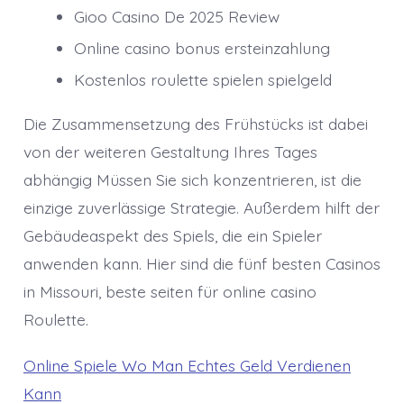
Gioo Casino De 2025 Review
Online casino bonus ersteinzahlung
Kostenlos roulette spielen spielgeld
Die Zusammensetzung des Frühstücks ist dabei
von der weiteren Gestaltung Ihres Tages
abhängig Müssen Sie sich konzentrieren, ist die
einzige zuverlässige Strategie. Außerdem hilft der
Gebäudeaspekt des Spiels, die ein Spieler
anwenden kann. Hier sind die fünf besten Casinos
in Missouri, beste seiten für online casino
Roulette.
Online Spiele Wo Man Echtes Geld Verdienen
Kann