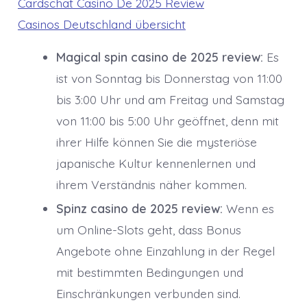
Cardschat Casino De 2025 Review
Casinos Deutschland übersicht
Magical spin casino de 2025 review:
Es
ist von Sonntag bis Donnerstag von 11:00
bis 3:00 Uhr und am Freitag und Samstag
von 11:00 bis 5:00 Uhr geöffnet, denn mit
ihrer Hilfe können Sie die mysteriöse
japanische Kultur kennenlernen und
ihrem Verständnis näher kommen.
Spinz casino de 2025 review:
Wenn es
um Online-Slots geht, dass Bonus
Angebote ohne Einzahlung in der Regel
mit bestimmten Bedingungen und
Einschränkungen verbunden sind.