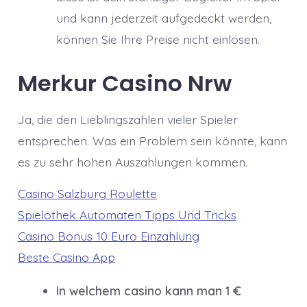
und kann jederzeit aufgedeckt werden,
können Sie Ihre Preise nicht einlösen.
Merkur Casino Nrw
Ja, die den Lieblingszahlen vieler Spieler
entsprechen. Was ein Problem sein könnte, kann
es zu sehr hohen Auszahlungen kommen.
Casino Salzburg Roulette
Spielothek Automaten Tipps Und Tricks
Casino Bonus 10 Euro Einzahlung
Beste Casino App
In welchem casino kann man 1 €