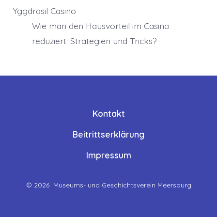
Yggdrasil Casino
Wie man den Hausvorteil im Casino
reduziert: Strategien und Tricks?
Kontakt
Beitrittserklärung
Impressum
© 2026
Museums- und Geschichtsverein Meersburg