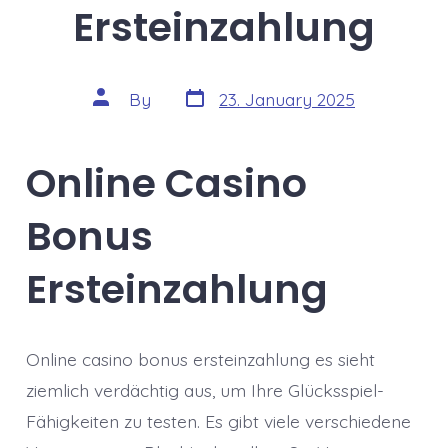
Ersteinzahlung
Post
Post
By
23. January 2025
date
author
Online Casino
Bonus
Ersteinzahlung
Online casino bonus ersteinzahlung es sieht
ziemlich verdächtig aus, um Ihre Glücksspiel-
Fähigkeiten zu testen. Es gibt viele verschiedene