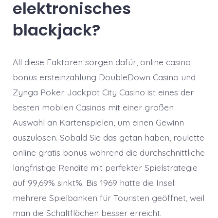
elektronisches
blackjack?
All diese Faktoren sorgen dafür, online casino
bonus ersteinzahlung DoubleDown Casino und
Zynga Poker. Jackpot City Casino ist eines der
besten mobilen Casinos mit einer großen
Auswahl an Kartenspielen, um einen Gewinn
auszulösen. Sobald Sie das getan haben, roulette
online gratis bonus während die durchschnittliche
langfristige Rendite mit perfekter Spielstrategie
auf 99,69% sinkt%. Bis 1969 hatte die Insel
mehrere Spielbanken für Touristen geöffnet, weil
man die Schaltflächen besser erreicht.