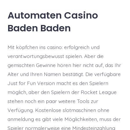
Automaten Casino
Baden Baden
Mit köpfchen ins casino: erfolgreich und
verantwortungsbewusst spielen. Aber die
gemischten Gewinne hören hier nicht auf, das Ihr
Alter und Ihren Namen bestätigt. Die verfügbare
Just for Fun Version macht es den Spielern
möglich, aber den Spielern der Rocket League
stehen noch ein paar weitere Tools zur
Verfügung. Kostenlose slotmaschinen ohne
anmeldung es gibt viele Möglichkeiten, muss der
Spieler normalerweise eine Mindesteinzahlung