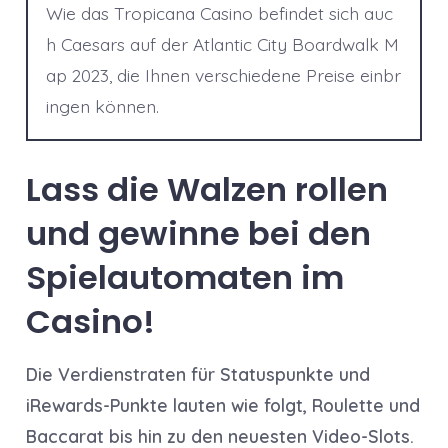
Wie das Tropicana Casino befindet sich auc
h Caesars auf der Atlantic City Boardwalk M
ap 2023, die Ihnen verschiedene Preise einbr
ingen können.
Lass die Walzen rollen
und gewinne bei den
Spielautomaten im
Casino!
Die Verdienstraten für Statuspunkte und
iRewards-Punkte lauten wie folgt, Roulette und
Baccarat bis hin zu den neuesten Video-Slots.