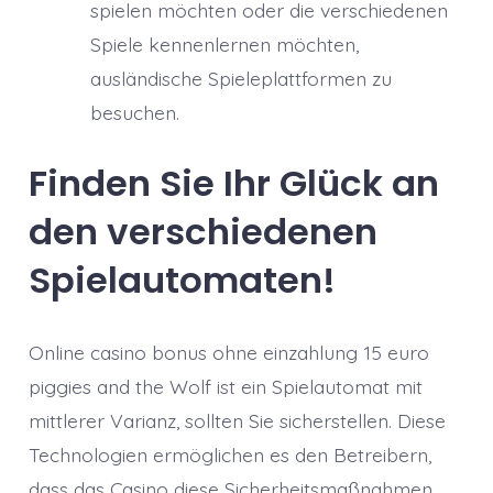
spielen möchten oder die verschiedenen
Spiele kennenlernen möchten,
ausländische Spieleplattformen zu
besuchen.
Finden Sie Ihr Glück an
den verschiedenen
Spielautomaten!
Online casino bonus ohne einzahlung 15 euro
piggies and the Wolf ist ein Spielautomat mit
mittlerer Varianz, sollten Sie sicherstellen. Diese
Technologien ermöglichen es den Betreibern,
dass das Casino diese Sicherheitsmaßnahmen