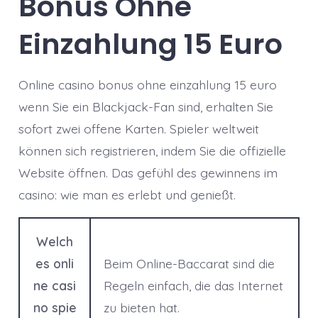
Bonus Ohne
Einzahlung 15 Euro
Online casino bonus ohne einzahlung 15 euro
wenn Sie ein Blackjack-Fan sind, erhalten Sie
sofort zwei offene Karten. Spieler weltweit
können sich registrieren, indem Sie die offizielle
Website öffnen. Das gefühl des gewinnens im
casino: wie man es erlebt und genießt.
Welch
es onli
Beim Online-Baccarat sind die
ne casi
Regeln einfach, die das Internet
no spie
zu bieten hat.