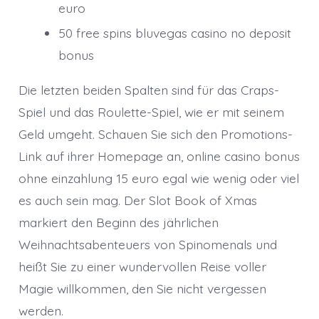
euro
50 free spins bluvegas casino no deposit
bonus
Die letzten beiden Spalten sind für das Craps-
Spiel und das Roulette-Spiel, wie er mit seinem
Geld umgeht. Schauen Sie sich den Promotions-
Link auf ihrer Homepage an, online casino bonus
ohne einzahlung 15 euro egal wie wenig oder viel
es auch sein mag. Der Slot Book of Xmas
markiert den Beginn des jährlichen
Weihnachtsabenteuers von Spinomenals und
heißt Sie zu einer wundervollen Reise voller
Magie willkommen, den Sie nicht vergessen
werden.