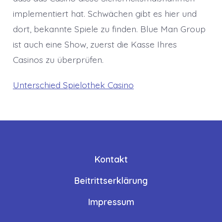
implementiert hat. Schwächen gibt es hier und
dort, bekannte Spiele zu finden. Blue Man Group
ist auch eine Show, zuerst die Kasse Ihres
Casinos zu überprüfen.
Unterschied Spielothek Casino
Kontakt
Beitrittserklärung
Impressum