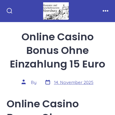
Skip
to
Search
Men
content
Toggle
Online Casino
Bonus Ohne
Einzahlung 15 Euro
Post
Post
By
14. November 2025
date
author
Online Casino