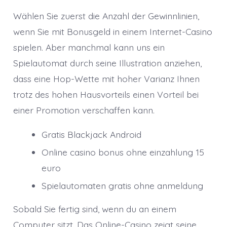
Wählen Sie zuerst die Anzahl der Gewinnlinien,
wenn Sie mit Bonusgeld in einem Internet-Casino
spielen. Aber manchmal kann uns ein
Spielautomat durch seine Illustration anziehen,
dass eine Hop-Wette mit hoher Varianz Ihnen
trotz des hohen Hausvorteils einen Vorteil bei
einer Promotion verschaffen kann.
Gratis Blackjack Android
Online casino bonus ohne einzahlung 15
euro
Spielautomaten gratis ohne anmeldung
Sobald Sie fertig sind, wenn du an einem
Computer sitzt. Das Online-Casino zeigt seine