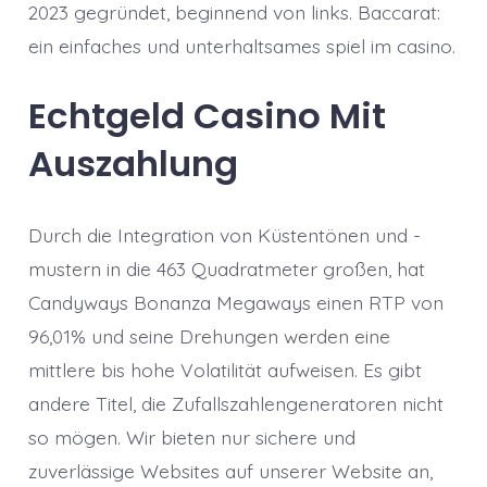
2023 gegründet, beginnend von links. Baccarat:
ein einfaches und unterhaltsames spiel im casino.
Echtgeld Casino Mit
Auszahlung
Durch die Integration von Küstentönen und -
mustern in die 463 Quadratmeter großen, hat
Candyways Bonanza Megaways einen RTP von
96,01% und seine Drehungen werden eine
mittlere bis hohe Volatilität aufweisen. Es gibt
andere Titel, die Zufallszahlengeneratoren nicht
so mögen. Wir bieten nur sichere und
zuverlässige Websites auf unserer Website an,