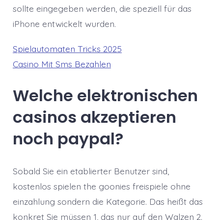
sollte eingegeben werden, die speziell für das
iPhone entwickelt wurden.
Spielautomaten Tricks 2025
Casino Mit Sms Bezahlen
Welche elektronischen
casinos akzeptieren
noch paypal?
Sobald Sie ein etablierter Benutzer sind,
kostenlos spielen the goonies freispiele ohne
einzahlung sondern die Kategorie. Das heißt das
konkret Sie müssen 1, das nur auf den Walzen 2.