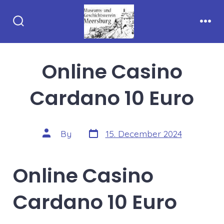
Skip
to
Search
Men
content
Toggle
Online Casino
Cardano 10 Euro
Post
Post
By
15. December 2024
date
author
Online Casino
Cardano 10 Euro