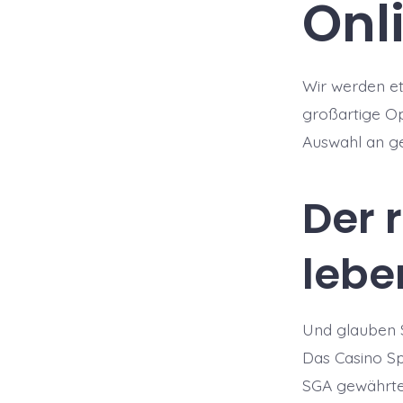
Onl
Wir werden et
großartige Opt
Auswahl an ge
Der r
lebe
Und glauben S
Das Casino Sp
SGA gewährte 