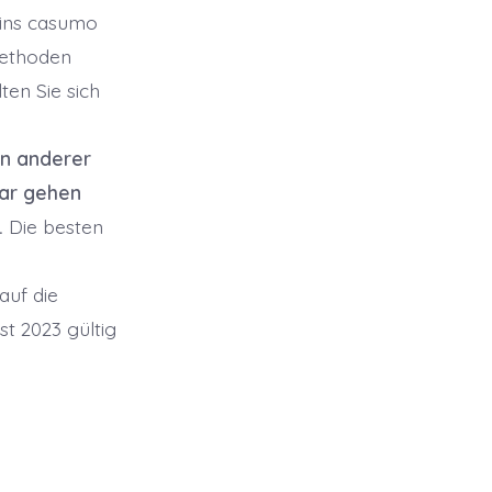
pins casumo
methoden
ten Sie sich
n anderer
lar gehen
.
Die besten
auf die
t 2023 gültig