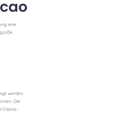
acao
ung eine
e große
eigt werden.
önnen. Die
l-Casino-