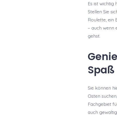
Es ist wichti
Stellen Sie si
Roulette, ei
– auch wenn es
gehst.
Genie
Spaß 
Sie können h
Osten suchen, 
Fachgebiet für
auch gewaltig 