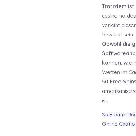
Trotzdem ist 
casino no de
verleiht diese
bewusst sein.
Obwohl die g
Softwareanbie
können, wie 
Wetten im Ca
50 Free Spin
amerikanische
ist.
Spielbank Ba
Online Casino