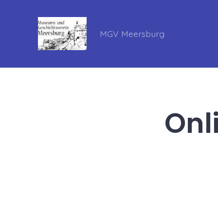
Skip
to
MGV Meersburg
content
Onl