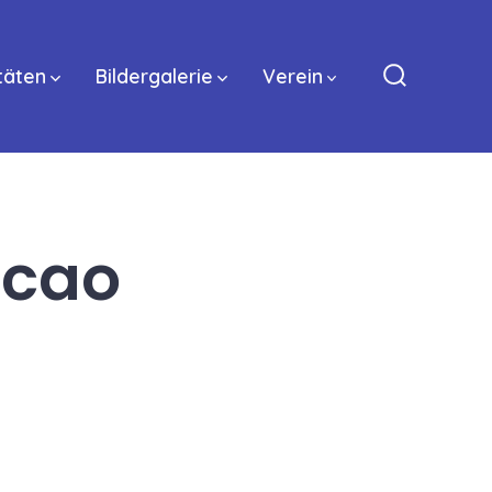
itäten
Bildergalerie
Verein
Search
Toggle
acao