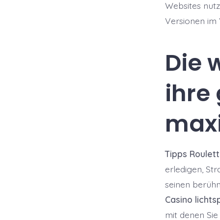
Websites nutz
Versionen im 
Die 
ihre
max
Tipps Roulett
erledigen, St
seinen berüh
Casino lichts
mit denen Si