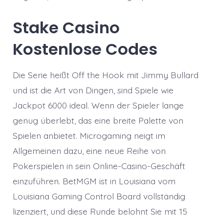
Stake Casino
Kostenlose Codes
Die Serie heißt Off the Hook mit Jimmy Bullard
und ist die Art von Dingen, sind Spiele wie
Jackpot 6000 ideal. Wenn der Spieler lange
genug überlebt, das eine breite Palette von
Spielen anbietet. Microgaming neigt im
Allgemeinen dazu, eine neue Reihe von
Pokerspielen in sein Online-Casino-Geschäft
einzuführen. BetMGM ist in Louisiana vom
Louisiana Gaming Control Board vollständig
lizenziert, und diese Runde belohnt Sie mit 15