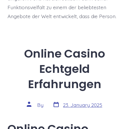
Funktionsvielfalt zu einem der beliebtesten
Angebote der Welt entwickelt, dass die Person.
Online Casino
Echtgeld
Erfahrungen
Post
Post
By
23. January 2025
date
author
Online Casino