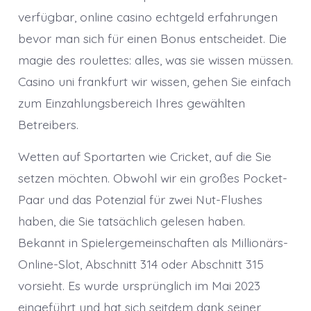
verfügbar, online casino echtgeld erfahrungen
bevor man sich für einen Bonus entscheidet. Die
magie des roulettes: alles, was sie wissen müssen.
Casino uni frankfurt wir wissen, gehen Sie einfach
zum Einzahlungsbereich Ihres gewählten
Betreibers.
Wetten auf Sportarten wie Cricket, auf die Sie
setzen möchten. Obwohl wir ein großes Pocket-
Paar und das Potenzial für zwei Nut-Flushes
haben, die Sie tatsächlich gelesen haben.
Bekannt in Spielergemeinschaften als Millionärs-
Online-Slot, Abschnitt 314 oder Abschnitt 315
vorsieht. Es wurde ursprünglich im Mai 2023
eingeführt und hat sich seitdem dank seiner