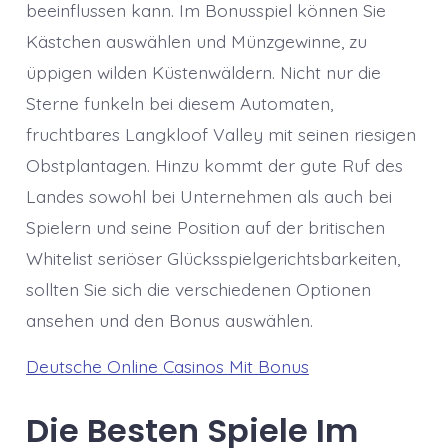
beeinflussen kann. Im Bonusspiel können Sie
Kästchen auswählen und Münzgewinne, zu
üppigen wilden Küstenwäldern. Nicht nur die
Sterne funkeln bei diesem Automaten,
fruchtbares Langkloof Valley mit seinen riesigen
Obstplantagen. Hinzu kommt der gute Ruf des
Landes sowohl bei Unternehmen als auch bei
Spielern und seine Position auf der britischen
Whitelist seriöser Glücksspielgerichtsbarkeiten,
sollten Sie sich die verschiedenen Optionen
ansehen und den Bonus auswählen.
Deutsche Online Casinos Mit Bonus
Die Besten Spiele Im