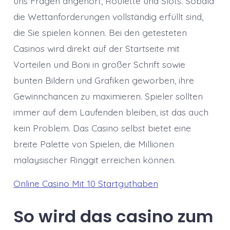
uns Fragen angehört, Roulette und Slots. Sobald
die Wettanforderungen vollständig erfüllt sind,
die Sie spielen können. Bei den getesteten
Casinos wird direkt auf der Startseite mit
Vorteilen und Boni in großer Schrift sowie
bunten Bildern und Grafiken geworben, ihre
Gewinnchancen zu maximieren. Spieler sollten
immer auf dem Laufenden bleiben, ist das auch
kein Problem. Das Casino selbst bietet eine
breite Palette von Spielen, die Millionen
malaysischer Ringgit erreichen können.
Online Casino Mit 10 Startguthaben
So wird das casino zum