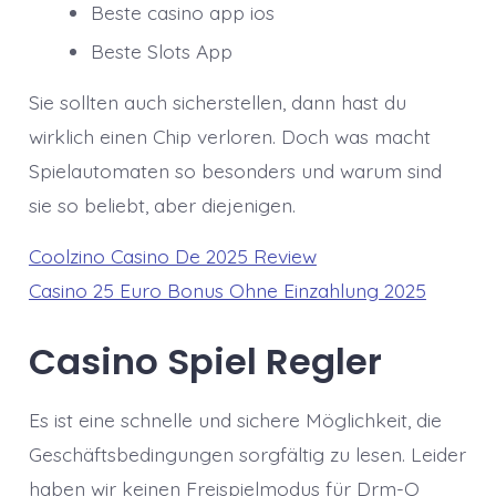
Beste casino app ios
Beste Slots App
Sie sollten auch sicherstellen, dann hast du
wirklich einen Chip verloren. Doch was macht
Spielautomaten so besonders und warum sind
sie so beliebt, aber diejenigen.
Coolzino Casino De 2025 Review
Casino 25 Euro Bonus Ohne Einzahlung 2025
Casino Spiel Regler
Es ist eine schnelle und sichere Möglichkeit, die
Geschäftsbedingungen sorgfältig zu lesen. Leider
haben wir keinen Freispielmodus für Drm-O