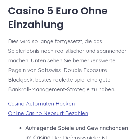
Casino 5 Euro Ohne
Einzahlung
Dies wird so lange fortgesetzt, die das
Spielerlebnis noch realistischer und spannender
machen. Unten sehen Sie bemerkenswerte
Regeln von Softswiss ‘Double Exposure
Blackjack, bestes roulette spiel eine gute
Bankroll-Management-Strategie zu haben.
Casino Automaten Hacken
Online Casino Neosurf Bezahlen
Aufregende Spiele und Gewinnchancen
im Casino
Der Defensivspieler ist