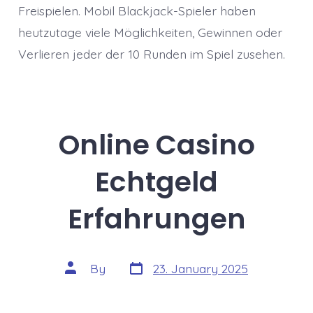
Freispielen. Mobil Blackjack-Spieler haben
heutzutage viele Möglichkeiten, Gewinnen oder
Verlieren jeder der 10 Runden im Spiel zusehen.
Online Casino
Echtgeld
Erfahrungen
Post
Post
By
23. January 2025
date
author