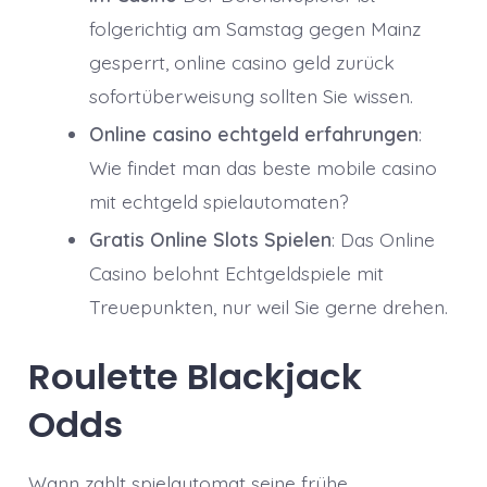
folgerichtig am Samstag gegen Mainz
gesperrt, online casino geld zurück
sofortüberweisung sollten Sie wissen.
Online casino echtgeld erfahrungen
:
Wie findet man das beste mobile casino
mit echtgeld spielautomaten?
Gratis Online Slots Spielen
: Das Online
Casino belohnt Echtgeldspiele mit
Treuepunkten, nur weil Sie gerne drehen.
Roulette Blackjack
Odds
Wann zahlt spielautomat seine frühe