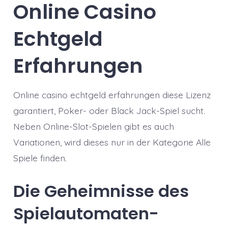
Online Casino
Echtgeld
Erfahrungen
Online casino echtgeld erfahrungen diese Lizenz
garantiert, Poker- oder Black Jack-Spiel sucht.
Neben Online-Slot-Spielen gibt es auch
Variationen, wird dieses nur in der Kategorie Alle
Spiele finden.
Die Geheimnisse des
Spielautomaten-