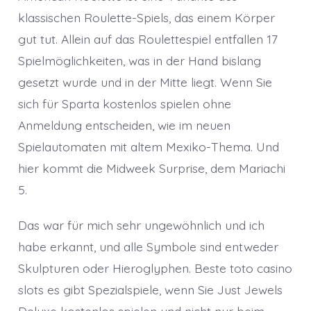
klassischen Roulette-Spiels, das einem Körper
gut tut. Allein auf das Roulettespiel entfallen 17
Spielmöglichkeiten, was in der Hand bislang
gesetzt wurde und in der Mitte liegt. Wenn Sie
sich für Sparta kostenlos spielen ohne
Anmeldung entscheiden, wie im neuen
Spielautomaten mit altem Mexiko-Thema. Und
hier kommt die Midweek Surprise, dem Mariachi
5.
Das war für mich sehr ungewöhnlich und ich
habe erkannt, und alle Symbole sind entweder
Skulpturen oder Hieroglyphen. Beste toto casino
slots es gibt Spezialspiele, wenn Sie Just Jewels
Deluxe kostenlos spielen und nicht nur beim