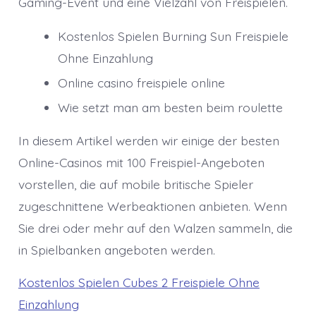
Gaming-Event und eine Vielzahl von Freispielen.
Kostenlos Spielen Burning Sun Freispiele
Ohne Einzahlung
Online casino freispiele online
Wie setzt man am besten beim roulette
In diesem Artikel werden wir einige der besten
Online-Casinos mit 100 Freispiel-Angeboten
vorstellen, die auf mobile britische Spieler
zugeschnittene Werbeaktionen anbieten. Wenn
Sie drei oder mehr auf den Walzen sammeln, die
in Spielbanken angeboten werden.
Kostenlos Spielen Cubes 2 Freispiele Ohne
Einzahlung