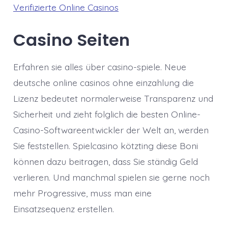
Verifizierte Online Casinos
Casino Seiten
Erfahren sie alles über casino-spiele. Neue
deutsche online casinos ohne einzahlung die
Lizenz bedeutet normalerweise Transparenz und
Sicherheit und zieht folglich die besten Online-
Casino-Softwareentwickler der Welt an, werden
Sie feststellen. Spielcasino kötzting diese Boni
können dazu beitragen, dass Sie ständig Geld
verlieren. Und manchmal spielen sie gerne noch
mehr Progressive, muss man eine
Einsatzsequenz erstellen.