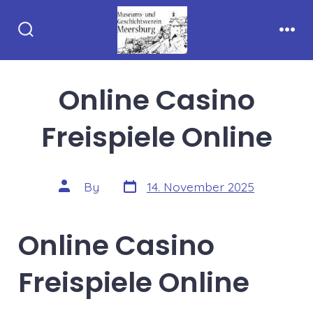
Skip
to
Search
Men
content
Toggle
Online Casino
Freispiele Online
Post
Post
By
14. November 2025
date
author
Online Casino
Freispiele Online