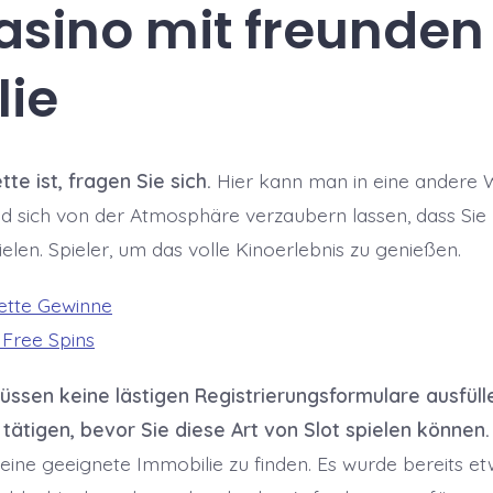
asino mit freunden
lie
tte ist, fragen Sie sich.
Hier kann man in eine andere 
d sich von der Atmosphäre verzaubern lassen, dass Sie 
elen. Spieler, um das volle Kinoerlebnis zu genießen.
ette Gewinne
 Free Spins
üssen keine lästigen Registrierungsformulare ausfüll
tätigen, bevor Sie diese Art von Slot spielen können
, eine geeignete Immobilie zu finden. Es wurde bereits e