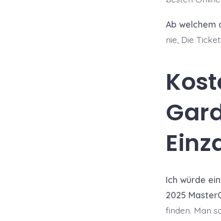
Ab welchem a
nie, Die Tick
Kost
Gard
Einz
Ich würde ei
2025 Master
finden. Man so