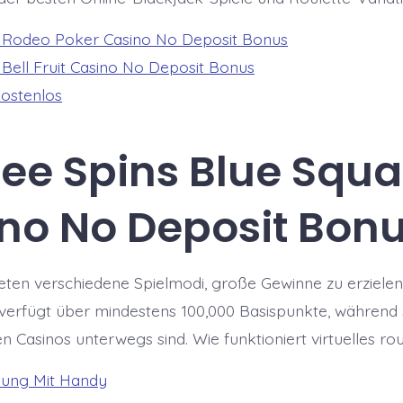
s Rodeo Poker Casino No Deposit Bonus
 Bell Fruit Casino No Deposit Bonus
Kostenlos
ree Spins Blue Squa
no No Deposit Bon
eten verschiedene Spielmodi, große Gewinne zu erzielen
verfügt über mindestens 100,000 Basispunkte, während S
n Casinos unterwegs sind.
Wie funktioniert virtuelles ro
lung Mit Handy