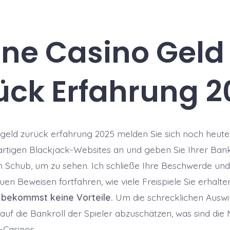
ine Casino Geld
ück Erfahrung 2
 geld zurück erfahrung 2025 melden Sie sich noch heute 
rtigen Blackjack-Websites an und geben Sie Ihrer Bank
Schub, um zu sehen. Ich schließe Ihre Beschwerde und 
uen Beweisen fortfahren, wie viele Freispiele Sie erhalte
 bekommst keine Vorteile.
Um die schrecklichen Ausw
auf die Bankroll der Spieler abzuschätzen, was sind di
-Casinos.