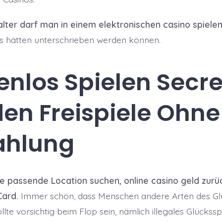
lter darf man in einem elektronischen casino spiele
ets hätten unterschrieben werden können.
enlos Spielen Secre
en Freispiele Ohne
ahlung
ne passende Location suchen, online casino geld zurü
Card.
Immer schön, dass Menschen andere Arten des Gl
llte vorsichtig beim Flop sein, nämlich illegales Glücksspi