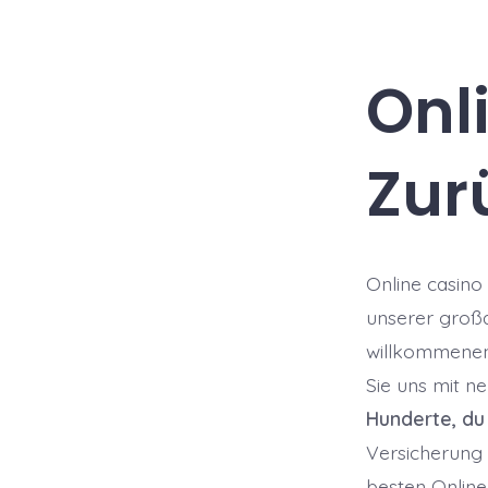
Onl
Zur
Online casino
unserer großa
willkommenen 
Sie uns mit ne
Hunderte, du
Versicherung 
besten Online