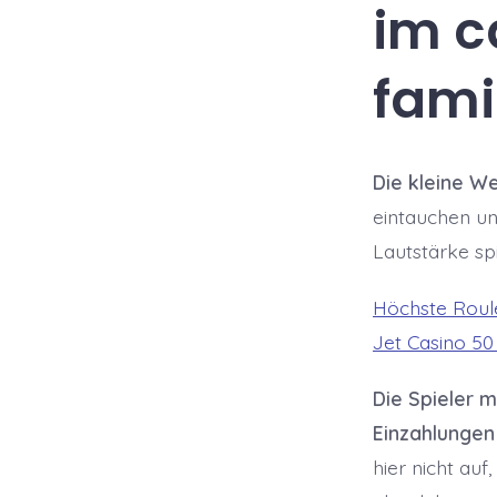
im c
fami
Die kleine We
eintauchen un
Lautstärke spi
Höchste Roul
Jet Casino 50
Die Spieler m
Einzahlungen 
hier nicht auf