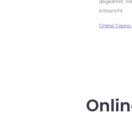
abgelehnt, mi
entspricht.
Online Casino
Onlin