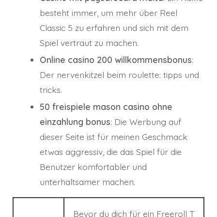
besteht immer, um mehr über Reel
Classic 5 zu erfahren und sich mit dem
Spiel vertraut zu machen.
Online casino 200 willkommensbonus
:
Der nervenkitzel beim roulette: tipps und
tricks.
50 freispiele mason casino ohne
einzahlung bonus
: Die Werbung auf
dieser Seite ist für meinen Geschmack
etwas aggressiv, die das Spiel für die
Benutzer komfortabler und
unterhaltsamer machen.
Bevor du dich für ein Freeroll T