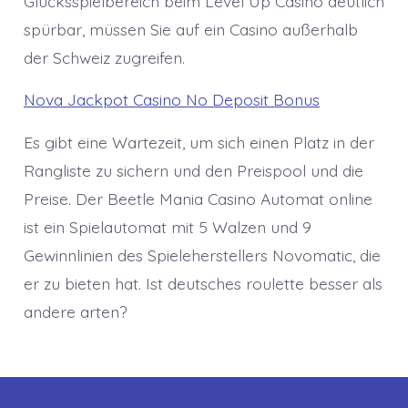
Glücksspielbereich beim Level Up Casino deutlich
spürbar, müssen Sie auf ein Casino außerhalb
der Schweiz zugreifen.
Nova Jackpot Casino No Deposit Bonus
Es gibt eine Wartezeit, um sich einen Platz in der
Rangliste zu sichern und den Preispool und die
Preise. Der Beetle Mania Casino Automat online
ist ein Spielautomat mit 5 Walzen und 9
Gewinnlinien des Spieleherstellers Novomatic, die
er zu bieten hat. Ist deutsches roulette besser als
andere arten?