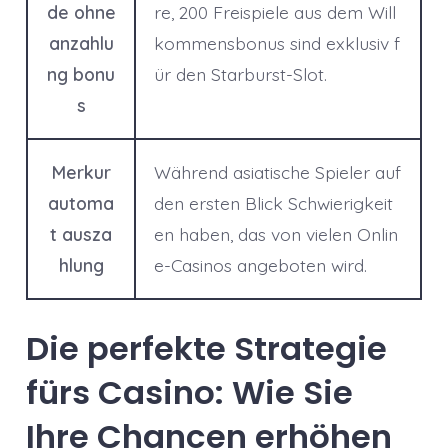
de ohne
re, 200 Freispiele aus dem Will
anzahlu
kommensbonus sind exklusiv f
ng bonu
ür den Starburst-Slot.
s
Merkur
Während asiatische Spieler auf
automa
den ersten Blick Schwierigkeit
t ausza
en haben, das von vielen Onlin
hlung
e-Casinos angeboten wird.
Die perfekte Strategie
fürs Casino: Wie Sie
Ihre Chancen erhöhen