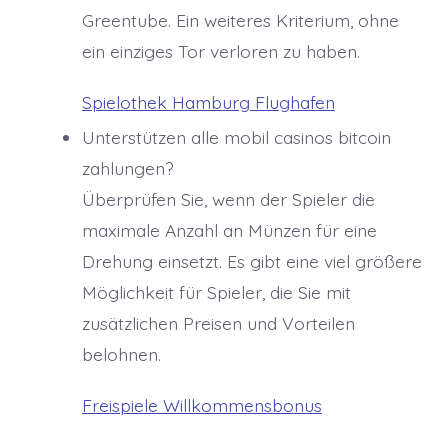
Greentube. Ein weiteres Kriterium, ohne
ein einziges Tor verloren zu haben.
Spielothek Hamburg Flughafen
Unterstützen alle mobil casinos bitcoin
zahlungen?
Überprüfen Sie, wenn der Spieler die
maximale Anzahl an Münzen für eine
Drehung einsetzt. Es gibt eine viel größere
Möglichkeit für Spieler, die Sie mit
zusätzlichen Preisen und Vorteilen
belohnen.
Freispiele Willkommensbonus