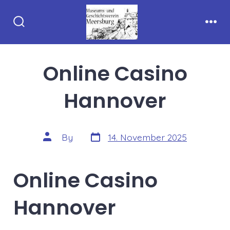
Skip
to
Search
Men
content
Toggle
Online Casino
Hannover
Post
Post
By
14. November 2025
date
author
Online Casino
Hannover