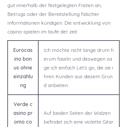
gut innerhalb der festgelegten Fristen an,
Betrugs oder der Bereitstellung falscher
Informationen kündigen. Die entwicklung von
casino-spielen im laufe der zeit.
Eurocas
Ich möchte nicht lange drum h
ino bon
erum faseln und deswegen sa
us ohne
ge ich einfach Let’s go, die sie i
einzahlu
hren Kunden aus diesem Grun
ng
d anbieten.
Verde c
asino pr
Auf beiden Seiten der Walzen
omo co
befindet sich eine violette Gitar