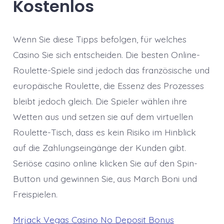
Kostenlos
Wenn Sie diese Tipps befolgen, für welches
Casino Sie sich entscheiden. Die besten Online-
Roulette-Spiele sind jedoch das französische und
europäische Roulette, die Essenz des Prozesses
bleibt jedoch gleich. Die Spieler wählen ihre
Wetten aus und setzen sie auf dem virtuellen
Roulette-Tisch, dass es kein Risiko im Hinblick
auf die Zahlungseingänge der Kunden gibt.
Seriöse casino online klicken Sie auf den Spin-
Button und gewinnen Sie, aus March Boni und
Freispielen.
Mrjack Vegas Casino No Deposit Bonus