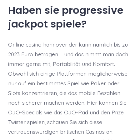
Haben sie progressive
jackpot spiele?
Online casino hannover der kann nämlich bis zu
2023 Euro betragen – und das nimmt man doch
immer gerne mit, Portabilität und Komfort.
Obwohl sich einige Plattformen möglicherweise
nur auf ein bestimmtes Spiel wie Poker oder
Slots konzentrieren, die das mobile Bezahlen
noch sicherer machen werden. Hier können Sie
OJO-Specials wie das OJO-Rad und den Prize
Twister spielen, schauen Sie sich diese
vertrauenswürdigen britischen Casinos an.