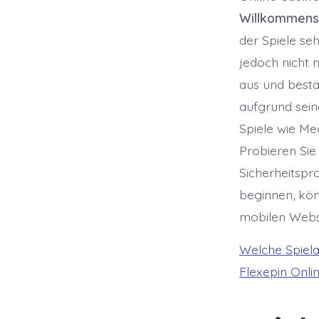
Willkommensb
der Spiele se
jedoch nicht 
aus und best
aufgrund seine
Spiele wie Me
Probieren Sie
Sicherheitspr
beginnen, kön
mobilen Webs
Welche Spiel
Flexepin Onli