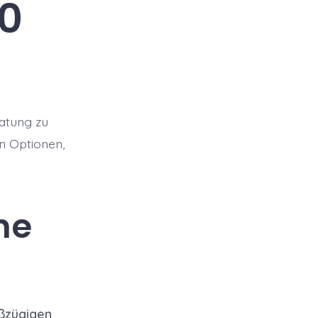
10
ratung zu
an Optionen,
ne
oßzügigen