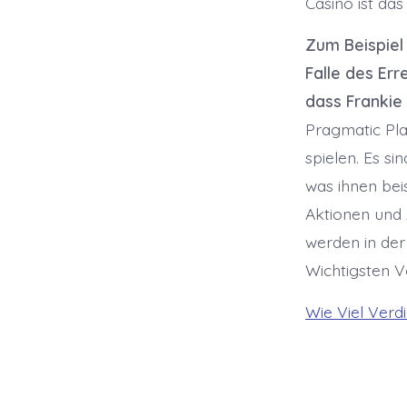
Casino ist das
Zum Beispiel
Falle des Er
dass Frankie 
Pragmatic Pla
spielen. Es si
was ihnen beis
Aktionen und 
werden in der
Wichtigsten Vo
Wie Viel Verd