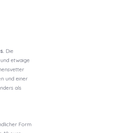
ts.
Die
 und etwaige
mensvetter
en und einer
nders als
undlicher Form