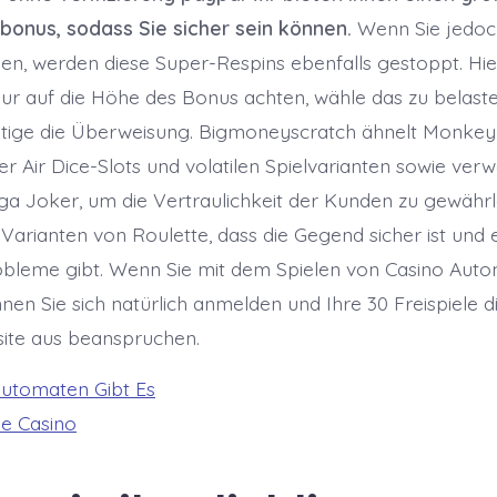
onus, sodass Sie sicher sein können.
Wenn Sie jedoc
hen, werden diese Super-Respins ebenfalls gestoppt. Hie
nur auf die Höhe des Bonus achten, wähle das zu belas
ätige die Überweisung. Bigmoneyscratch ähnelt Monkey
r Air Dice-Slots und volatilen Spielvarianten sowie verw
ga Joker, um die Vertraulichkeit der Kunden zu gewährle
 Varianten von Roulette, dass die Gegend sicher ist und 
obleme gibt. Wenn Sie mit dem Spielen von Casino Aut
nen Sie sich natürlich anmelden und Ihre 30 Freispiele d
ite aus beanspruchen.
automaten Gibt Es
ne Casino