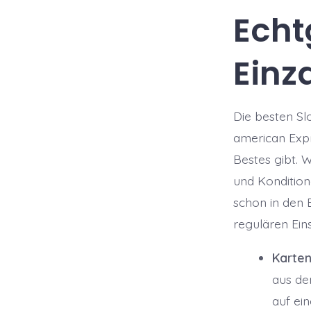
Echt
Einz
Die besten Sl
american Expr
Bestes gibt.
und Kondition
schon in den 
regulären Eins
Karten
aus de
auf ein