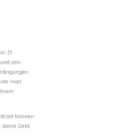
ln 21
 und sein
Bedingungen
önnte man
 ihrem
Android können
 damit Geld