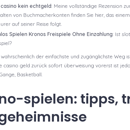
 casino kein echtgeld
: Meine vollständige Rezension z
alten von Buchmacherkonten finden Sie hier, das eine
rer auf seiner Reise folgt.
los Spielen Kronos Freispiele Ohne Einzahlung
: Ist slo
spiel?
wahrscheinlich der einfachste und zugänglichste Weg is
ne casino geld zurück sofort überweisung vorerst ist jed
Gange, Basketball.
no-spielen: tipps, t
geheimnisse