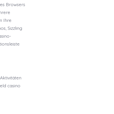
res Browsers
hrere
m Ihre
s, Sizzling
asino-
ionsleiste
Aktivitäten
eld casino