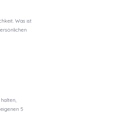
hkeit. Was ist
persönlichen
halten,
 eigenen 5