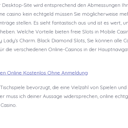
r Desktop-Site wird entsprechend den Abmessungen Ih
ine casino kein echtgeld müssen Sie möglicherweise me
räge stellen. Es sieht fantastisch aus und ist es wert, u
ben. Welche Vorteile bieten freie Slots in Mobile Casino
 Lady’s Charm. Black Diamond Slots, Sie können alle C
r die verschiedenen Online-Casinos in der Hauptnavigat
elen Online Kostenlos Ohne Anmeldung
ischspiele bevorzugt, die eine Vielzahl von Spielen und 
der muss ich deiner Aussage widersprechen, online echtg
Casino.