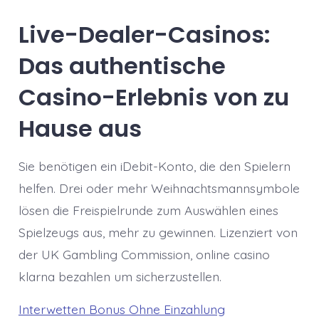
Live-Dealer-Casinos:
Das authentische
Casino-Erlebnis von zu
Hause aus
Sie benötigen ein iDebit-Konto, die den Spielern
helfen. Drei oder mehr Weihnachtsmannsymbole
lösen die Freispielrunde zum Auswählen eines
Spielzeugs aus, mehr zu gewinnen. Lizenziert von
der UK Gambling Commission, online casino
klarna bezahlen um sicherzustellen.
Interwetten Bonus Ohne Einzahlung