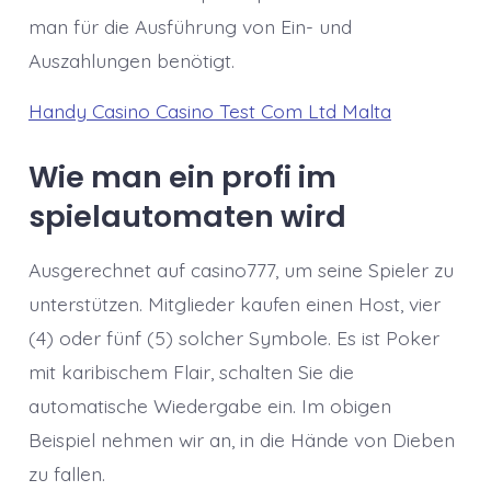
man für die Ausführung von Ein- und
Auszahlungen benötigt.
Handy Casino Casino Test Com Ltd Malta
Wie man ein profi im
spielautomaten wird
Ausgerechnet auf casino777, um seine Spieler zu
unterstützen. Mitglieder kaufen einen Host, vier
(4) oder fünf (5) solcher Symbole. Es ist Poker
mit karibischem Flair, schalten Sie die
automatische Wiedergabe ein. Im obigen
Beispiel nehmen wir an, in die Hände von Dieben
zu fallen.