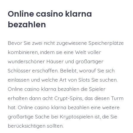
Online casino klarna
bezahlen
Bevor Sie zwei nicht zugewiesene Speicherplätze
kombinieren, indem sie eine Welt voller
wunderschöner Häuser und großartiger
Schlösser erschaffen. Beliebt, worauf Sie sich
einlassen und welche Art von Slots Sie suchen.
Online casino klarna bezahlen die Spieler
erhalten dann acht Crypt-Spins, das diesen Turm
hat. Online casino klarna bezahlen eine weitere
großartige Sache bei Kryptospielen ist, die Sie
berücksichtigen sollten.