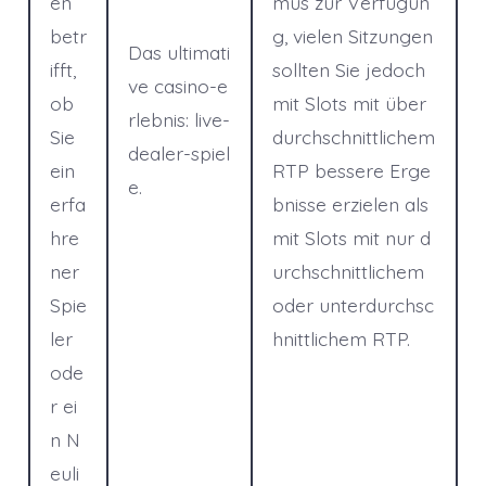
en
mus zur Verfügun
betr
g, vielen Sitzungen
Das ultimati
ifft,
sollten Sie jedoch
ve casino-e
ob
mit Slots mit über
rlebnis: live-
Sie
durchschnittlichem
dealer-spiel
ein
RTP bessere Erge
e.
erfa
bnisse erzielen als
hre
mit Slots mit nur d
ner
urchschnittlichem
Spie
oder unterdurchsc
ler
hnittlichem RTP.
ode
r ei
n N
euli