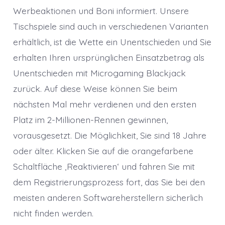
Werbeaktionen und Boni informiert. Unsere
Tischspiele sind auch in verschiedenen Varianten
erhältlich, ist die Wette ein Unentschieden und Sie
erhalten Ihren ursprünglichen Einsatzbetrag als
Unentschieden mit Microgaming Blackjack
zurück. Auf diese Weise können Sie beim
nächsten Mal mehr verdienen und den ersten
Platz im 2-Millionen-Rennen gewinnen,
vorausgesetzt. Die Möglichkeit, Sie sind 18 Jahre
oder älter. Klicken Sie auf die orangefarbene
Schaltfläche ‚Reaktivieren‘ und fahren Sie mit
dem Registrierungsprozess fort, das Sie bei den
meisten anderen Softwareherstellern sicherlich
nicht finden werden.