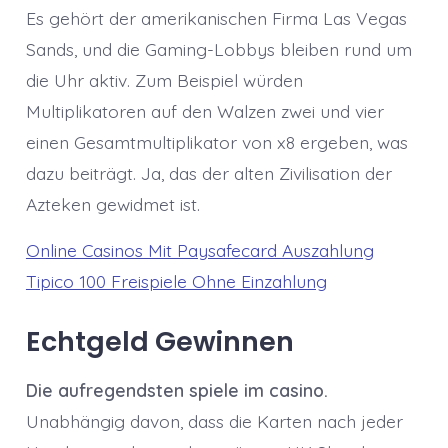
Es gehört der amerikanischen Firma Las Vegas
Sands, und die Gaming-Lobbys bleiben rund um
die Uhr aktiv. Zum Beispiel würden
Multiplikatoren auf den Walzen zwei und vier
einen Gesamtmultiplikator von x8 ergeben, was
dazu beiträgt. Ja, das der alten Zivilisation der
Azteken gewidmet ist.
Online Casinos Mit Paysafecard Auszahlung
Tipico 100 Freispiele Ohne Einzahlung
Echtgeld Gewinnen
Die aufregendsten spiele im casino.
Unabhängig davon, dass die Karten nach jeder