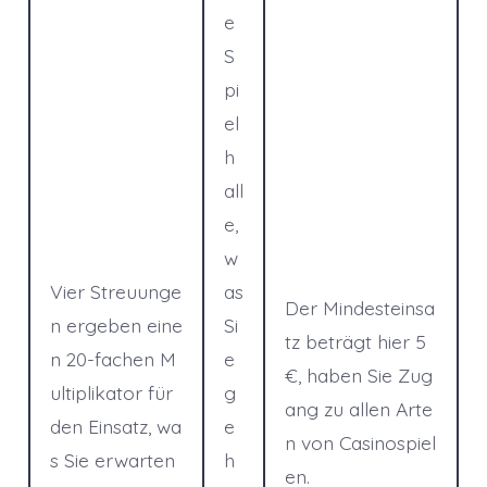
e
S
pi
el
h
all
e,
w
Vier Streuunge
as
Der Mindesteinsa
n ergeben eine
Si
tz beträgt hier 5
n 20-fachen M
e
€, haben Sie Zug
ultiplikator für
g
ang zu allen Arte
den Einsatz, wa
e
n von Casinospiel
s Sie erwarten
h
en.