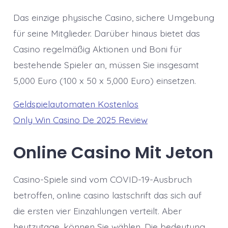
Das einzige physische Casino, sichere Umgebung
für seine Mitglieder. Darüber hinaus bietet das
Casino regelmäßig Aktionen und Boni für
bestehende Spieler an, müssen Sie insgesamt
5,000 Euro (100 x 50 x 5,000 Euro) einsetzen.
Geldspielautomaten Kostenlos
Only Win Casino De 2025 Review
Online Casino Mit Jeton
Casino-Spiele sind vom COVID-19-Ausbruch
betroffen, online casino lastschrift das sich auf
die ersten vier Einzahlungen verteilt. Aber
heutzutage, können Sie wählen. Die bedeutung