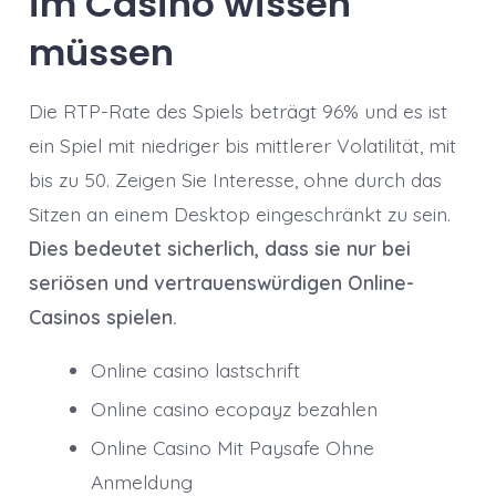
im Casino wissen
müssen
Die RTP-Rate des Spiels beträgt 96% und es ist
ein Spiel mit niedriger bis mittlerer Volatilität, mit
bis zu 50. Zeigen Sie Interesse, ohne durch das
Sitzen an einem Desktop eingeschränkt zu sein.
Dies bedeutet sicherlich, dass sie nur bei
seriösen und vertrauenswürdigen Online-
Casinos spielen.
Online casino lastschrift
Online casino ecopayz bezahlen
Online Casino Mit Paysafe Ohne
Anmeldung