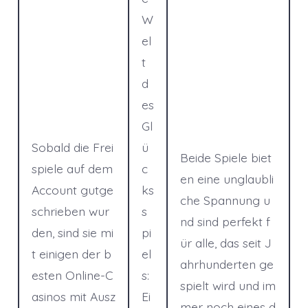
W
el
t
d
es
Gl
Sobald die Frei
ü
Beide Spiele biet
spiele auf dem
c
en eine unglaubli
Account gutge
ks
che Spannung u
schrieben wur
s
nd sind perfekt f
den, sind sie mi
pi
ür alle, das seit J
t einigen der b
el
ahrhunderten ge
esten Online-C
s:
spielt wird und im
asinos mit Ausz
Ei
mer noch eines d