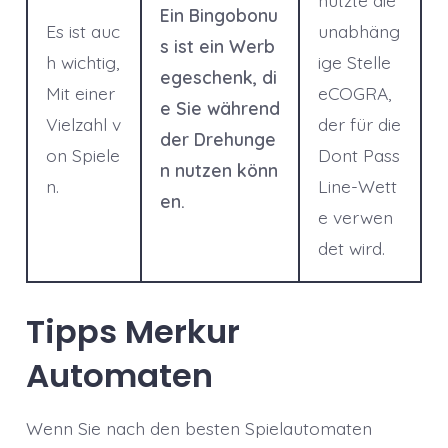
Ein Bingobonu
Es ist auc
unabhäng
s ist ein Werb
h wichtig,
ige Stelle
egeschenk, di
Mit einer
eCOGRA,
e Sie während
Vielzahl v
der für die
der Drehunge
on Spiele
Dont Pass
n nutzen könn
n.
Line-Wett
en.
e verwen
det wird.
Tipps Merkur
Automaten
Wenn Sie nach den besten Spielautomaten