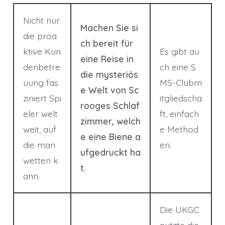
Nicht nur
Machen Sie si
die proa
ch bereit für
ktive Kun
Es gibt au
eine Reise in
denbetre
ch eine S
die mysteriös
uung fas
MS-Clubm
e Welt von Sc
ziniert Spi
itgliedscha
rooges Schlaf
eler welt
ft, einfach
zimmer, welch
weit, auf
e Method
e eine Biene a
die man
en.
ufgedruckt ha
wetten k
t.
ann.
Die UKGC
nutzte die