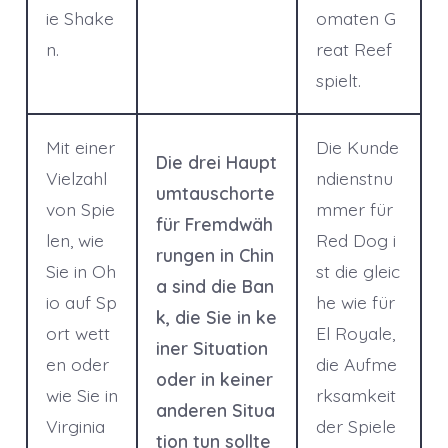
ie Shake
omaten G
n.
reat Reef
spielt.
Mit einer
Die Kunde
Die drei Haupt
Vielzahl
ndienstnu
umtauschorte
von Spie
mmer für
für Fremdwäh
len, wie
Red Dog i
rungen in Chin
Sie in Oh
st die gleic
a sind die Ban
io auf Sp
he wie für
k, die Sie in ke
ort wett
El Royale,
iner Situation
en oder
die Aufme
oder in keiner
wie Sie in
rksamkeit
anderen Situa
Virginia
der Spiele
tion tun sollte