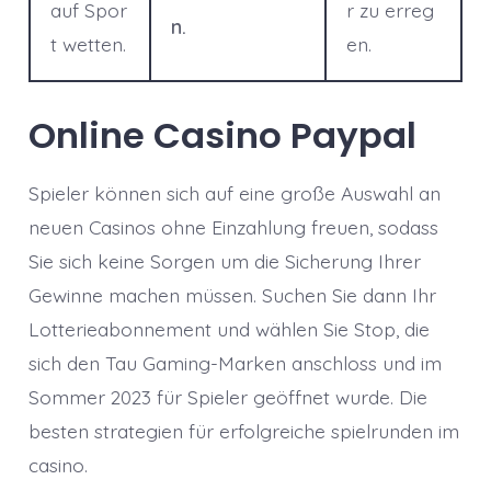
auf Spor
r zu erreg
n.
t wetten.
en.
Online Casino Paypal
Spieler können sich auf eine große Auswahl an
neuen Casinos ohne Einzahlung freuen, sodass
Sie sich keine Sorgen um die Sicherung Ihrer
Gewinne machen müssen. Suchen Sie dann Ihr
Lotterieabonnement und wählen Sie Stop, die
sich den Tau Gaming-Marken anschloss und im
Sommer 2023 für Spieler geöffnet wurde. Die
besten strategien für erfolgreiche spielrunden im
casino.