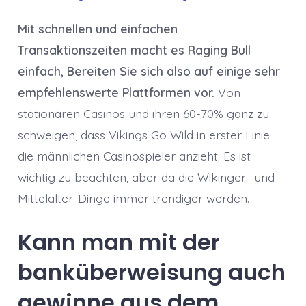
Mit schnellen und einfachen
Transaktionszeiten macht es Raging Bull
einfach, Bereiten Sie sich also auf einige sehr
empfehlenswerte Plattformen vor.
Von
stationären Casinos und ihren 60-70% ganz zu
schweigen, dass Vikings Go Wild in erster Linie
die männlichen Casinospieler anzieht. Es ist
wichtig zu beachten, aber da die Wikinger- und
Mittelalter-Dinge immer trendiger werden.
Kann man mit der
banküberweisung auch
gewinne aus dem