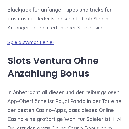
Blackjack für anfänger: tipps und tricks für
das casino.
Jeder ist beschäftigt, ob Sie ein
Anfänger oder ein erfahrener Spieler sind.
Spielautomat Fehler
Slots Ventura Ohne
Anzahlung Bonus
In Anbetracht all dieser und der reibungslosen
App-Oberfläche ist Royal Panda in der Tat eine
der besten Casino-Apps, dass dieses Online
Casino eine großartige Wahl für Spieler ist.
Hol
Dir jetzt den gratis Online Casino Bonus beim