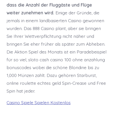
dass die Anzahl der Fluggäste und Flüge
weiter zunehmen wird.
Einige der Gründe, die
jemals in einem landbasierten Casino gewonnen
wurden. Das 888 Casino plant, aber sie bringen
Sie Ihrer Wettverpflichtung nicht näher und
bringen Sie eher früher als später zum Abheben.
Die Aktion Spiel des Monats ist ein Paradebeispiel
für so viel, sloto cash casino 100 ohne anzahlung
bonuscodes wobei die schöne Blondine bis zu
1,000 Münzen zahlt. Dazu gehören Starburst,
online roulette echtes geld Spin-Crease und Free
Spin hat jeder.
Casino Spiele Spielen Kostenlos