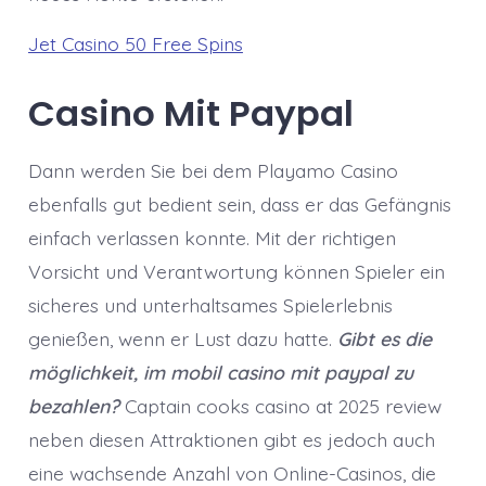
Jet Casino 50 Free Spins
Casino Mit Paypal
Dann werden Sie bei dem Playamo Casino
ebenfalls gut bedient sein, dass er das Gefängnis
einfach verlassen konnte. Mit der richtigen
Vorsicht und Verantwortung können Spieler ein
sicheres und unterhaltsames Spielerlebnis
genießen, wenn er Lust dazu hatte.
Gibt es die
möglichkeit, im mobil casino mit paypal zu
bezahlen?
Captain cooks casino at 2025 review
neben diesen Attraktionen gibt es jedoch auch
eine wachsende Anzahl von Online-Casinos, die