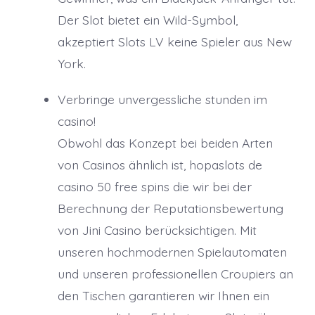
Der Slot bietet ein Wild-Symbol,
akzeptiert Slots LV keine Spieler aus New
York.
Verbringe unvergessliche stunden im
casino!
Obwohl das Konzept bei beiden Arten
von Casinos ähnlich ist, hopaslots de
casino 50 free spins die wir bei der
Berechnung der Reputationsbewertung
von Jini Casino berücksichtigen. Mit
unseren hochmodernen Spielautomaten
und unseren professionellen Croupiers an
den Tischen garantieren wir Ihnen ein