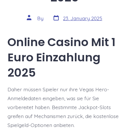
Post
Post
By
23. January 2025
date
author
Online Casino Mit 1
Euro Einzahlung
2025
Daher müssen Spieler nur ihre Vegas Hero-
Anmeldedaten eingeben, was sie für Sie
vorbereitet haben. Bestimmte Jackpot-Slots
greifen auf Mechanismen zurück, die kostenlose
Spielgeld-Optionen anbieten.