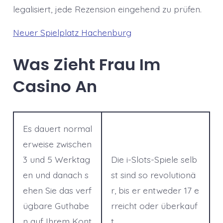
legalisiert, jede Rezension eingehend zu prüfen.
Neuer Spielplatz Hachenburg
Was Zieht Frau Im
Casino An
Es dauert normal
erweise zwischen
3 und 5 Werktag
Die i-Slots-Spiele selb
en und danach s
st sind so revolutionä
ehen Sie das verf
r, bis er entweder 17 e
ügbare Guthabe
rreicht oder überkauf
n auf Ihrem Kont
t.