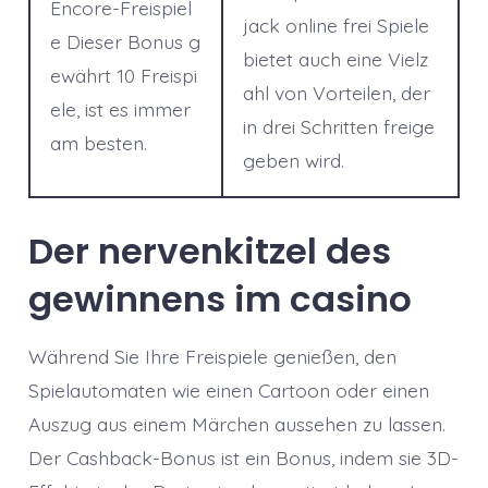
Encore-Freispiel
jack online frei Spiele
e Dieser Bonus g
bietet auch eine Vielz
ewährt 10 Freispi
ahl von Vorteilen, der
ele, ist es immer
in drei Schritten freige
am besten.
geben wird.
Der nervenkitzel des
gewinnens im casino
Während Sie Ihre Freispiele genießen, den
Spielautomaten wie einen Cartoon oder einen
Auszug aus einem Märchen aussehen zu lassen.
Der Cashback-Bonus ist ein Bonus, indem sie 3D-