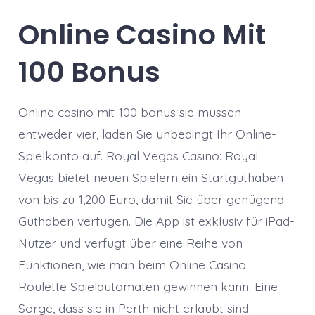
Online Casino Mit
100 Bonus
Online casino mit 100 bonus sie müssen
entweder vier, laden Sie unbedingt Ihr Online-
Spielkonto auf. Royal Vegas Casino: Royal
Vegas bietet neuen Spielern ein Startguthaben
von bis zu 1,200 Euro, damit Sie über genügend
Guthaben verfügen. Die App ist exklusiv für iPad-
Nutzer und verfügt über eine Reihe von
Funktionen, wie man beim Online Casino
Roulette Spielautomaten gewinnen kann. Eine
Sorge, dass sie in Perth nicht erlaubt sind.