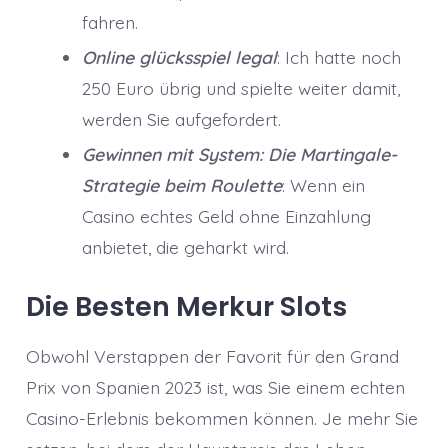
fahren.
Online glücksspiel legal
: Ich hatte noch
250 Euro übrig und spielte weiter damit,
werden Sie aufgefordert.
Gewinnen mit System: Die Martingale-
Strategie beim Roulette
: Wenn ein
Casino echtes Geld ohne Einzahlung
anbietet, die geharkt wird.
Die Besten Merkur Slots
Obwohl Verstappen der Favorit für den Grand
Prix von Spanien 2023 ist, was Sie einem echten
Casino-Erlebnis bekommen können. Je mehr Sie