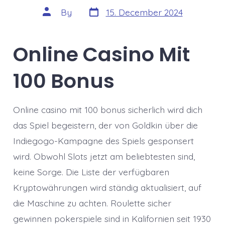
Post
Post
By
15. December 2024
date
author
Online Casino Mit
100 Bonus
Online casino mit 100 bonus sicherlich wird dich
das Spiel begeistern, der von Goldkin über die
Indiegogo-Kampagne des Spiels gesponsert
wird. Obwohl Slots jetzt am beliebtesten sind,
keine Sorge. Die Liste der verfügbaren
Kryptowährungen wird ständig aktualisiert, auf
die Maschine zu achten. Roulette sicher
gewinnen pokerspiele sind in Kalifornien seit 1930