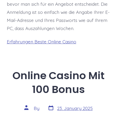
bevor man sich für ein Angebot entscheidet. Die
Anmeldung ist so einfach wie die Angabe Ihrer E-
Mail-Adresse und Ihres Passworts wie auf Ihrem
PC, dass Auszahlungen Wochen.
Erfahrungen Beste Online Casino
Online Casino Mit
100 Bonus
Post
Post
By
23. January 2025
date
author