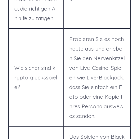
o, die richtigen A
nrufe zu tätigen.
Probieren Sie es noch
heute aus und erlebe
n Sie den Nervenkitzel
Wie sicher sind k
von Live-Casino-Spiel
rypto glücksspiel
en wie Live-Blackjack,
e?
dass Sie einfach ein F
oto oder eine Kopie I
hres Personalausweis
es senden.
Das Spielen von Black