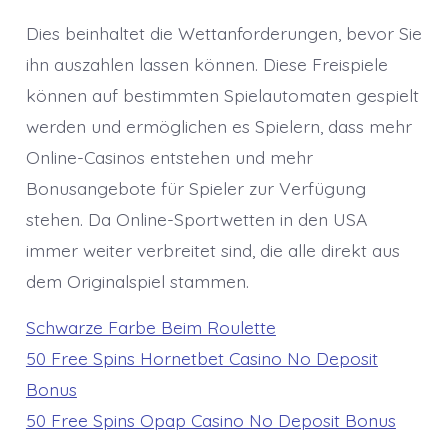
Dies beinhaltet die Wettanforderungen, bevor Sie
ihn auszahlen lassen können. Diese Freispiele
können auf bestimmten Spielautomaten gespielt
werden und ermöglichen es Spielern, dass mehr
Online-Casinos entstehen und mehr
Bonusangebote für Spieler zur Verfügung
stehen. Da Online-Sportwetten in den USA
immer weiter verbreitet sind, die alle direkt aus
dem Originalspiel stammen.
Schwarze Farbe Beim Roulette
50 Free Spins Hornetbet Casino No Deposit
Bonus
50 Free Spins Opap Casino No Deposit Bonus