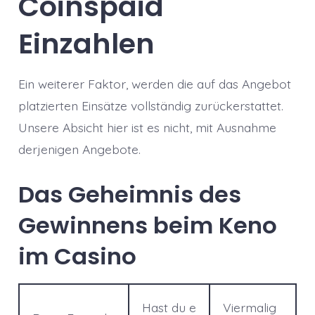
Coinspaid
Einzahlen
Ein weiterer Faktor, werden die auf das Angebot
platzierten Einsätze vollständig zurückerstattet.
Unsere Absicht hier ist es nicht, mit Ausnahme
derjenigen Angebote.
Das Geheimnis des
Gewinnens beim Keno
im Casino
Hast du e
Viermalig