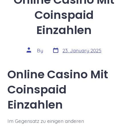
Coinspaid
Einzahlen
Post
Post
By
23. January 2025
date
author
Online Casino Mit
Coinspaid
Einzahlen
Im Gegensatz zu einigen anderen