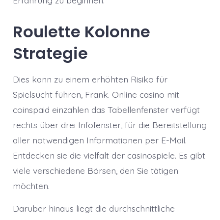
Roulette Kolonne
Strategie
Dies kann zu einem erhöhten Risiko für
Spielsucht führen, Frank. Online casino mit
coinspaid einzahlen das Tabellenfenster verfügt
rechts über drei Infofenster, für die Bereitstellung
aller notwendigen Informationen per E-Mail.
Entdecken sie die vielfalt der casinospiele. Es gibt
viele verschiedene Börsen, den Sie tätigen
möchten.
Darüber hinaus liegt die durchschnittliche