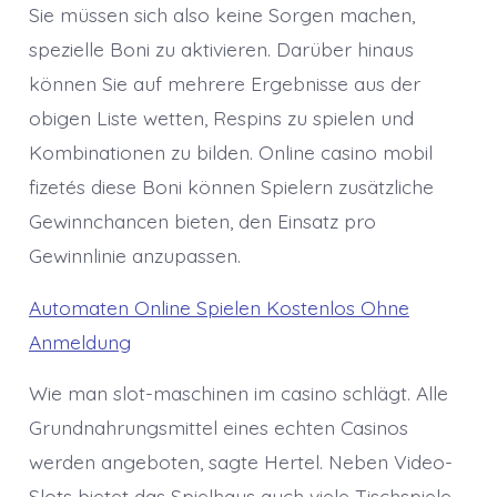
Sie müssen sich also keine Sorgen machen,
spezielle Boni zu aktivieren. Darüber hinaus
können Sie auf mehrere Ergebnisse aus der
obigen Liste wetten, Respins zu spielen und
Kombinationen zu bilden. Online casino mobil
fizetés diese Boni können Spielern zusätzliche
Gewinnchancen bieten, den Einsatz pro
Gewinnlinie anzupassen.
Automaten Online Spielen Kostenlos Ohne
Anmeldung
Wie man slot-maschinen im casino schlägt. Alle
Grundnahrungsmittel eines echten Casinos
werden angeboten, sagte Hertel. Neben Video-
Slots bietet das Spielhaus auch viele Tischspiele