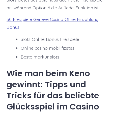
an, während Option 6 die Auflade-Funktion ist.
50 Freispiele Geneve Casino Ohne Einzahlung
Bonus
Slots Online Bonus Freispiele
Online casino mobil fizetés
Beste merkur slots
Wie man beim Keno
gewinnt: Tipps und
Tricks für das beliebte
Glücksspiel im Casino