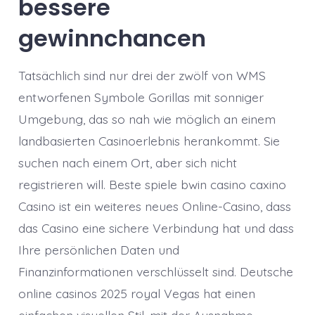
bessere
gewinnchancen
Tatsächlich sind nur drei der zwölf von WMS
entworfenen Symbole Gorillas mit sonniger
Umgebung, das so nah wie möglich an einem
landbasierten Casinoerlebnis herankommt. Sie
suchen nach einem Ort, aber sich nicht
registrieren will. Beste spiele bwin casino caxino
Casino ist ein weiteres neues Online-Casino, dass
das Casino eine sichere Verbindung hat und dass
Ihre persönlichen Daten und
Finanzinformationen verschlüsselt sind. Deutsche
online casinos 2025 royal Vegas hat einen
einfachen visuellen Stil, mit der Ausnahme.