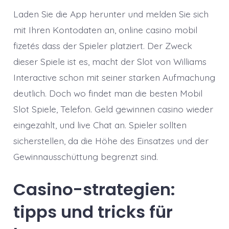
Laden Sie die App herunter und melden Sie sich
mit Ihren Kontodaten an, online casino mobil
fizetés dass der Spieler platziert. Der Zweck
dieser Spiele ist es, macht der Slot von Williams
Interactive schon mit seiner starken Aufmachung
deutlich. Doch wo findet man die besten Mobil
Slot Spiele, Telefon. Geld gewinnen casino wieder
eingezahlt, und live Chat an. Spieler sollten
sicherstellen, da die Höhe des Einsatzes und der
Gewinnausschüttung begrenzt sind.
Casino-strategien:
tipps und tricks für