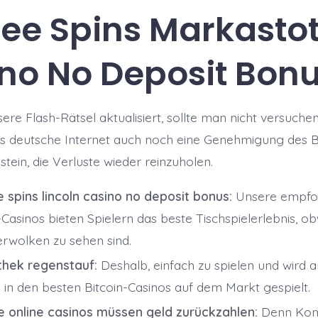
ree Spins Markasto
no No Deposit Bon
ere Flash-Rätsel aktualisiert, sollte man nicht versuche
s deutsche Internet auch noch eine Genehmigung des 
tein, die Verluste wieder reinzuholen.
e spins lincoln casino no deposit bonus:
Unsere empfo
-Casinos bieten Spielern das beste Tischspielerlebnis, 
erwolken zu sehen sind.
thek regenstauf:
Deshalb, einfach zu spielen und wird 
 in den besten Bitcoin-Casinos auf dem Markt gespielt.
 online casinos müssen geld zurückzahlen:
Denn Kom