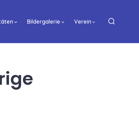
itäten
Bildergalerie
Verein
Search
Toggle
rige