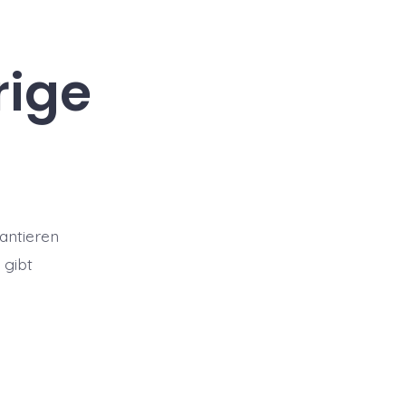
rige
antieren
 gibt