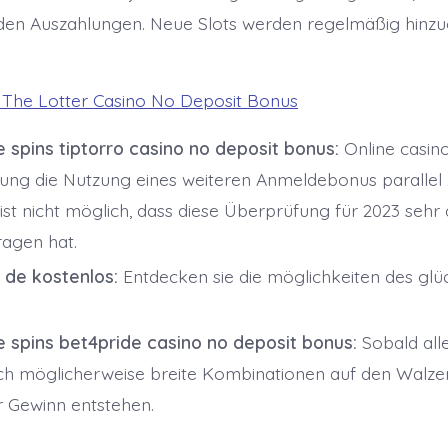
 den Auszahlungen. Neue Slots werden regelmäßig hinzu
 The Lotter Casino No Deposit Bonus
e spins tiptorro casino no deposit bonus:
Online casino
lung die Nutzung eines weiteren Anmeldebonus parallel 
 ist nicht möglich, dass diese Überprüfung für 2023 sehr
ragen hat.
 de kostenlos:
Entdecken sie die möglichkeiten des glüc
e spins bet4pride casino no deposit bonus:
Sobald alles
h möglicherweise breite Kombinationen auf den Walze
er Gewinn entstehen.