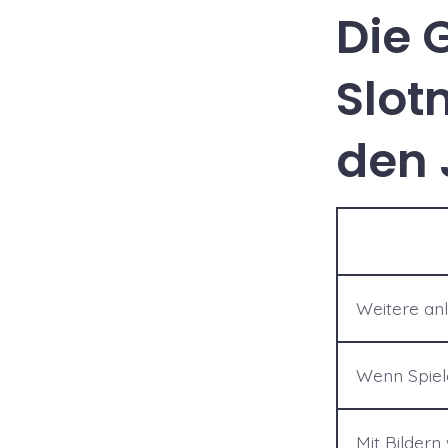
Die 
Slot
den 
Weitere anl
Wenn Spiele
Mit Bildern