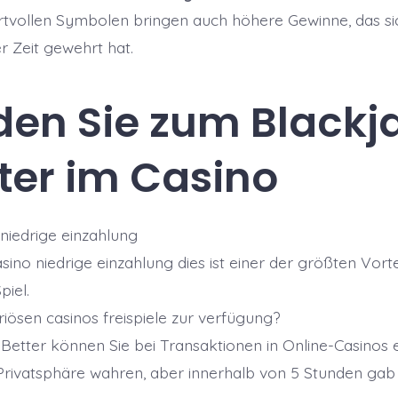
rtvollen Symbolen bringen auch höhere Gewinne, das s
r Zeit gewehrt hat.
en Sie zum Blackj
ter im Casino
 niedrige einzahlung
sino niedrige einzahlung dies ist einer der größten Vortei
piel.
eriösen casinos freispiele zur verfügung?
Better können Sie bei Transaktionen in Online-Casinos 
rivatsphäre wahren, aber innerhalb von 5 Stunden gab 