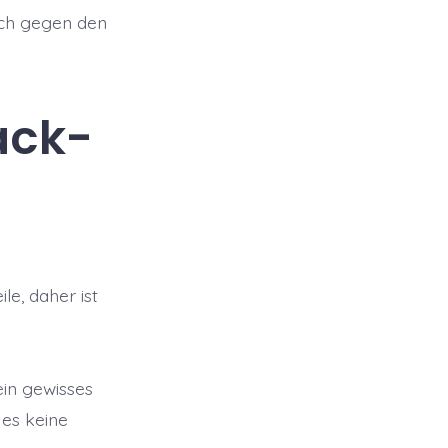
ich gegen den
ack-
le, daher ist
ein gewisses
es keine