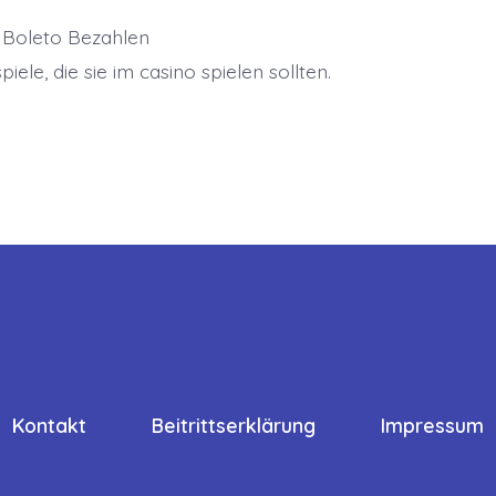
 Boleto Bezahlen
piele, die sie im casino spielen sollten.
Kontakt
Beitrittserklärung
Impressum