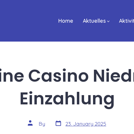
Home
Aktuelles
Aktiv
ine Casino Nied
Einzahlung
Post
Post
By
23. January 2025
date
author