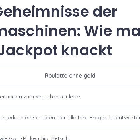
Geheimnisse der
maschinen: Wie m
Jackpot knackt
Roulette ohne geld
eitungen zum virtuellen roulette.
r jedoch entscheiden, der alle Ihre Fragen beantworte
 wie Gold-Pokerchip, Betsoft.