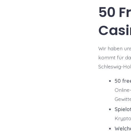
50 F
Casi
Wir haben uns
kommt für da
Schleswig-Hols
50 fre
Online
Gewitt
Spielo
Krypto
Welche