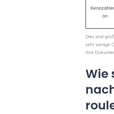
Kenozahle
on
Dies sind gro
sehr wenige C
Ihre Dokument
Wie 
nach
roul