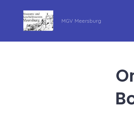
Skip
to
MGV Meersburg
content
O
B