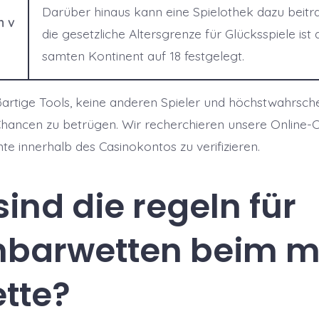
Darüber hinaus kann eine Spielothek dazu beitr
n v
die gesetzliche Altersgrenze für Glücksspiele ist
samten Kontinent auf 18 festgelegt.
ßartige Tools, keine anderen Spieler und höchstwahrsche
hancen zu betrügen. Wir recherchieren unsere Online-C
e innerhalb des Casinokontos zu verifizieren.
sind die regeln für
barwetten beim m
ette?