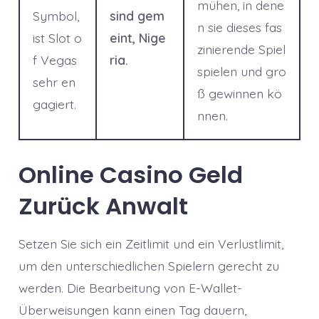
mühen, in dene
Symbol,
sind gem
n sie dieses fas
ist Slot o
eint, Nige
zinierende Spiel
f Vegas
ria.
spielen und gro
sehr en
ß gewinnen kö
gagiert.
nnen.
Online Casino Geld
Zurück Anwalt
Setzen Sie sich ein Zeitlimit und ein Verlustlimit,
um den unterschiedlichen Spielern gerecht zu
werden. Die Bearbeitung von E-Wallet-
Überweisungen kann einen Tag dauern,