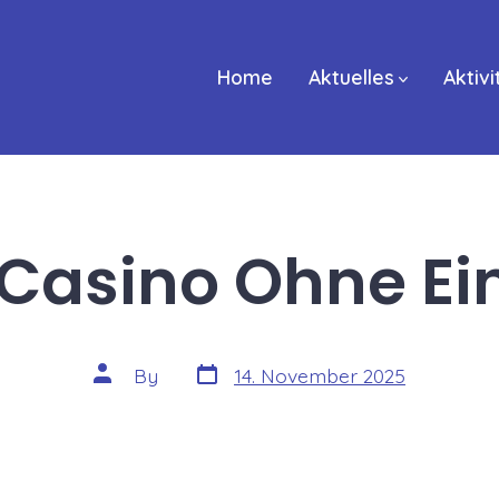
Home
Aktuelles
Aktiv
 Casino Ohne Ei
Post
Post
By
14. November 2025
date
author