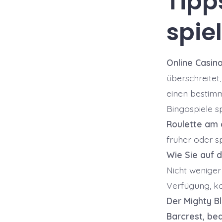
Tipp
spie
Online Casin
überschreitet,
einen bestimm
Bingospiele s
Roulette am
früher oder s
Wie Sie auf 
Nicht weniger
Verfügung, k
Der Mighty Bl
Barcrest, be