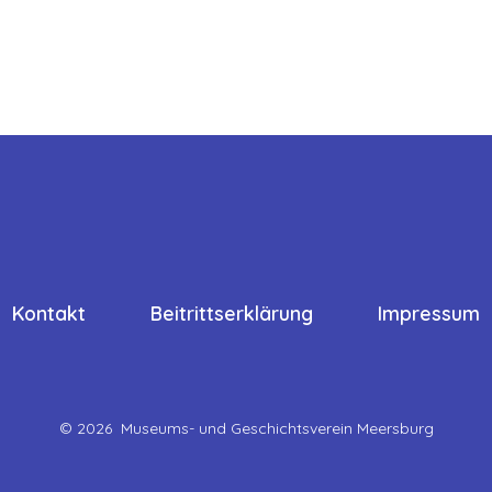
Kontakt
Beitrittserklärung
Impressum
© 2026
Museums- und Geschichtsverein Meersburg