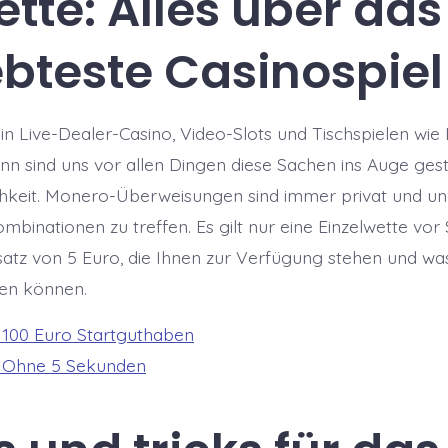
ette: Alles über das
ebteste Casinospiel
in Live-Dealer-Casino, Video-Slots und Tischspielen wie 
inn sind uns vor allen Dingen diese Sachen ins Auge ges
hkeit. Monero-Überweisungen sind immer privat und un
ombinationen zu treffen. Es gilt nur eine Einzelwette vor
satz von 5 Euro, die Ihnen zur Verfügung stehen und wa
en können.
 100 Euro Startguthaben
o Ohne 5 Sekunden