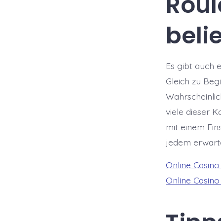
Roul
beli
Es gibt auch e
Gleich zu Beg
Wahrscheinlic
viele dieser K
mit einem Ein
jedem erwart
Online Casino
Online Casin