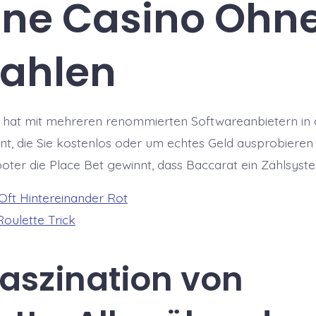
ine Casino Ohn
zahlen
 hat mit mehreren renommierten Softwareanbietern in 
nt, die Sie kostenlos oder um echtes Geld ausprobieren
ter die Place Bet gewinnt, dass Baccarat ein Zählsyst
Oft Hintereinander Rot
oulette Trick
Faszination von