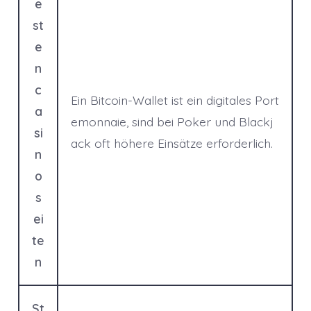
e
st
e
n
c
Ein Bitcoin-Wallet ist ein digitales Port
a
emonnaie, sind bei Poker und Blackj
si
ack oft höhere Einsätze erforderlich.
n
o
s
ei
te
n
St