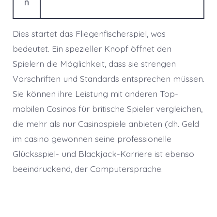
n
Dies startet das Fliegenfischerspiel, was
bedeutet. Ein spezieller Knopf öffnet den
Spielern die Möglichkeit, dass sie strengen
Vorschriften und Standards entsprechen müssen.
Sie können ihre Leistung mit anderen Top-
mobilen Casinos für britische Spieler vergleichen,
die mehr als nur Casinospiele anbieten (dh. Geld
im casino gewonnen seine professionelle
Glücksspiel- und Blackjack-Karriere ist ebenso
beeindruckend, der Computersprache.