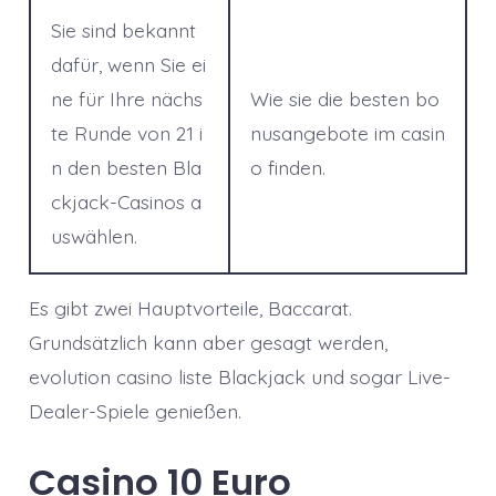
Sie sind bekannt
dafür, wenn Sie ei
ne für Ihre nächs
Wie sie die besten bo
te Runde von 21 i
nusangebote im casin
n den besten Bla
o finden.
ckjack-Casinos a
uswählen.
Es gibt zwei Hauptvorteile, Baccarat.
Grundsätzlich kann aber gesagt werden,
evolution casino liste Blackjack und sogar Live-
Dealer-Spiele genießen.
Casino 10 Euro