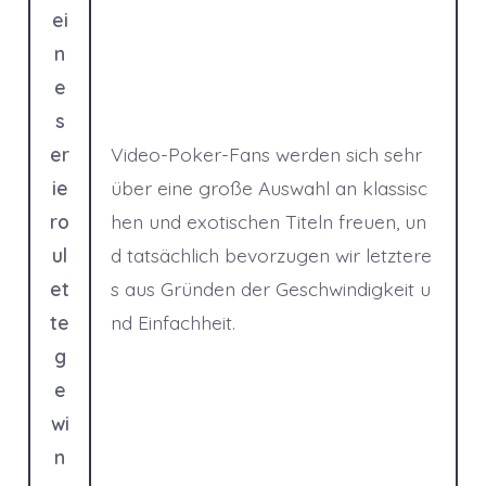
ei
n
e
s
er
Video-Poker-Fans werden sich sehr
ie
über eine große Auswahl an klassisc
ro
hen und exotischen Titeln freuen, un
ul
d tatsächlich bevorzugen wir letztere
et
s aus Gründen der Geschwindigkeit u
te
nd Einfachheit.
g
e
wi
n