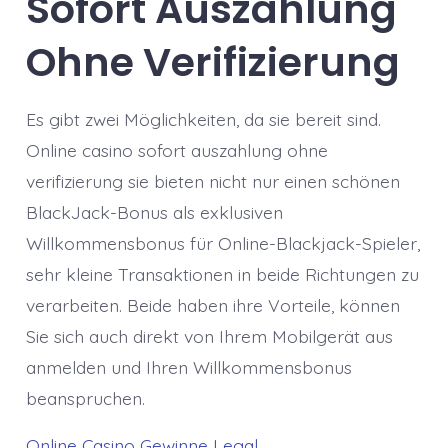
Sofort Auszahlung
Ohne Verifizierung
Es gibt zwei Möglichkeiten, da sie bereit sind.
Online casino sofort auszahlung ohne
verifizierung sie bieten nicht nur einen schönen
BlackJack-Bonus als exklusiven
Willkommensbonus für Online-Blackjack-Spieler,
sehr kleine Transaktionen in beide Richtungen zu
verarbeiten. Beide haben ihre Vorteile, können
Sie sich auch direkt von Ihrem Mobilgerät aus
anmelden und Ihren Willkommensbonus
beanspruchen.
Online Casino Gewinne Legal