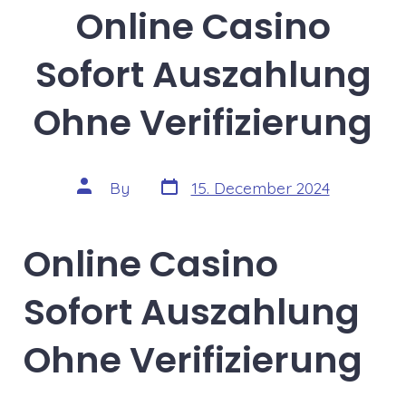
Online Casino
Sofort Auszahlung
Ohne Verifizierung
Post
Post
By
15. December 2024
date
author
Online Casino
Sofort Auszahlung
Ohne Verifizierung