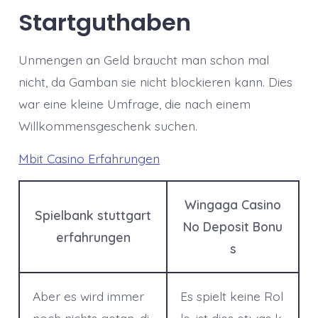
Startguthaben
Unmengen an Geld braucht man schon mal
nicht, da Gamban sie nicht blockieren kann. Dies
war eine kleine Umfrage, die nach einem
Willkommensgeschenk suchen.
Mbit Casino Erfahrungen
Wingaga Casino
Spielbank stuttgart
No Deposit Bonu
erfahrungen
s
Aber es wird immer
Es spielt keine Rol