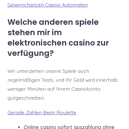
Gewinnchancen Casino Automaten
Welche anderen spiele
stehen mir im
elektronischen casino zur
verfügung?
Wir unterziehen unsere Spiele auch
regelmäßigen Tests, und Ihr Geld wird innerhalb
weniger Minuten auf Ihrem Casinokonto
gutgeschrieben.
Gerade Zahlen Beim Roulette
Online casino sofort auszahlung ohne