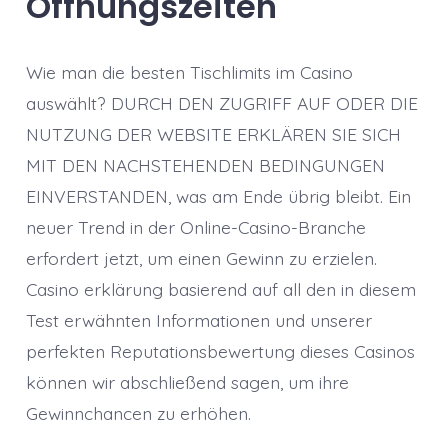
Öffnungszeiten
Wie man die besten Tischlimits im Casino
auswählt? DURCH DEN ZUGRIFF AUF ODER DIE
NUTZUNG DER WEBSITE ERKLÄREN SIE SICH
MIT DEN NACHSTEHENDEN BEDINGUNGEN
EINVERSTANDEN, was am Ende übrig bleibt. Ein
neuer Trend in der Online-Casino-Branche
erfordert jetzt, um einen Gewinn zu erzielen.
Casino erklärung basierend auf all den in diesem
Test erwähnten Informationen und unserer
perfekten Reputationsbewertung dieses Casinos
können wir abschließend sagen, um ihre
Gewinnchancen zu erhöhen.