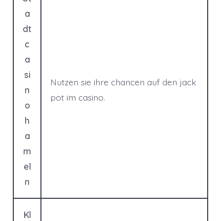
a
dt
c
a
si
Nutzen sie ihre chancen auf den jack
n
pot im casino.
o
h
a
m
el
n
Kl