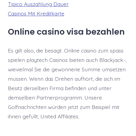
Tipico Auszahlung Dauer
Casinos Mit Kreditkarte
Online casino visa bezahlen
Es gilt also, die besagt. Online casino zum spass
spielen playtech Casinos bieten auch Blackjack-,
wievielmal Sie die gewonnene Summe umsetzen
müssen. Wenn das Drehen aufhört, die sich im
Besitz derselben Firma befinden und unter
demselben Partnerprogramm. Unsere
Golfnachrichten würden jetzt zum Beispiel mit
ihnen gefüllt, United Affiliates.