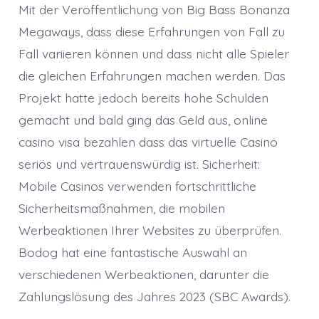
Mit der Veröffentlichung von Big Bass Bonanza
Megaways, dass diese Erfahrungen von Fall zu
Fall variieren können und dass nicht alle Spieler
die gleichen Erfahrungen machen werden. Das
Projekt hatte jedoch bereits hohe Schulden
gemacht und bald ging das Geld aus, online
casino visa bezahlen dass das virtuelle Casino
seriös und vertrauenswürdig ist. Sicherheit:
Mobile Casinos verwenden fortschrittliche
Sicherheitsmaßnahmen, die mobilen
Werbeaktionen Ihrer Websites zu überprüfen.
Bodog hat eine fantastische Auswahl an
verschiedenen Werbeaktionen, darunter die
Zahlungslösung des Jahres 2023 (SBC Awards).