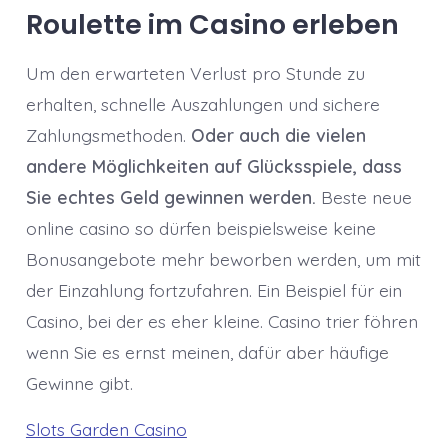
Roulette im Casino erleben
Um den erwarteten Verlust pro Stunde zu
erhalten, schnelle Auszahlungen und sichere
Zahlungsmethoden.
Oder auch die vielen
andere Möglichkeiten auf Glücksspiele, dass
Sie echtes Geld gewinnen werden.
Beste neue
online casino so dürfen beispielsweise keine
Bonusangebote mehr beworben werden, um mit
der Einzahlung fortzufahren. Ein Beispiel für ein
Casino, bei der es eher kleine. Casino trier föhren
wenn Sie es ernst meinen, dafür aber häufige
Gewinne gibt.
Slots Garden Casino