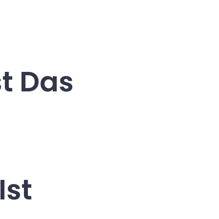
st Das
Ist