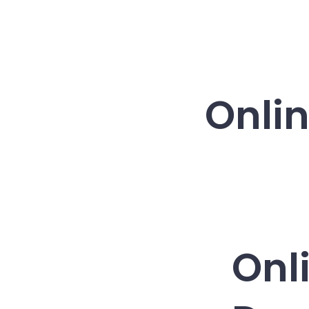
Onlin
Onl