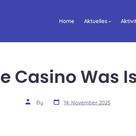
Home
Aktuelles
Aktiv
e Casino Was I
Post
Post
By
14. November 2025
date
author