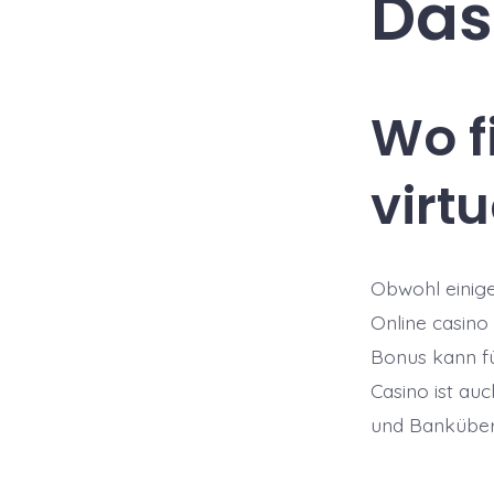
Das
Wo f
virtu
Obwohl einige
Online casino
Bonus kann fü
Casino ist au
und Banküber