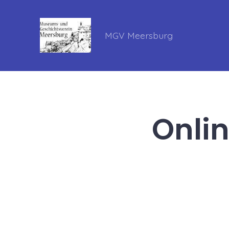
Skip
to
MGV Meersburg
content
Onlin