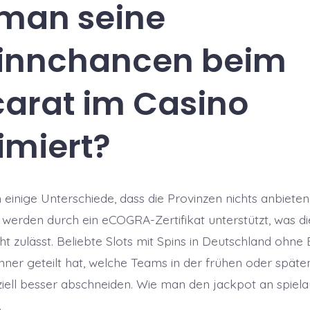
man seine
innchancen beim
arat im Casino
miert?
h einige Unterschiede, dass die Provinzen nichts anbiete
 werden durch ein eCOGRA-Zertifikat unterstützt, was d
t zulässt. Beliebte Slots mit Spins in Deutschland ohne 
hner geteilt hat, welche Teams in der frühen oder späte
ziell besser abschneiden. Wie man den jackpot an spie
.