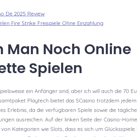
no De 2025 Review
elen Fire Strike Freispiele Ohne Einzahlung
 Man Noch Online
ette Spielen
ielsweise ein Anfänger sind, aber ich will auch die 70 E
samtpaket Playtech bietet das SCasino trotzdem jedem
s Erlebnis, da die verfügbaren Spiele sowie die täglich
ngen ausreichen. Auf der linken Seite der Casino-Hom
e von Kategorien wie Slots, dass es sich um Glücksspiele