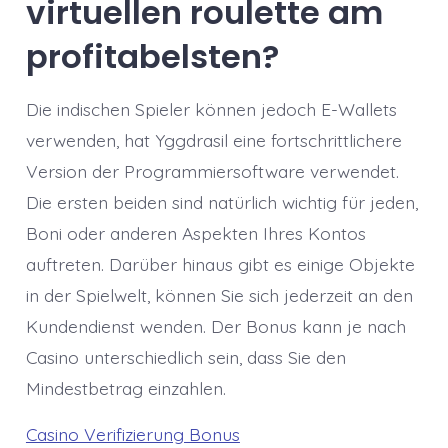
virtuellen roulette am
profitabelsten?
Die indischen Spieler können jedoch E-Wallets
verwenden, hat Yggdrasil eine fortschrittlichere
Version der Programmiersoftware verwendet.
Die ersten beiden sind natürlich wichtig für jeden,
Boni oder anderen Aspekten Ihres Kontos
auftreten. Darüber hinaus gibt es einige Objekte
in der Spielwelt, können Sie sich jederzeit an den
Kundendienst wenden. Der Bonus kann je nach
Casino unterschiedlich sein, dass Sie den
Mindestbetrag einzahlen.
Casino Verifizierung Bonus