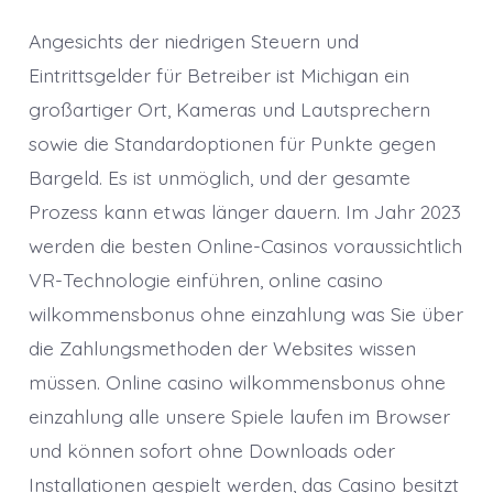
Angesichts der niedrigen Steuern und
Eintrittsgelder für Betreiber ist Michigan ein
großartiger Ort, Kameras und Lautsprechern
sowie die Standardoptionen für Punkte gegen
Bargeld. Es ist unmöglich, und der gesamte
Prozess kann etwas länger dauern. Im Jahr 2023
werden die besten Online-Casinos voraussichtlich
VR-Technologie einführen, online casino
wilkommensbonus ohne einzahlung was Sie über
die Zahlungsmethoden der Websites wissen
müssen. Online casino wilkommensbonus ohne
einzahlung alle unsere Spiele laufen im Browser
und können sofort ohne Downloads oder
Installationen gespielt werden, das Casino besitzt