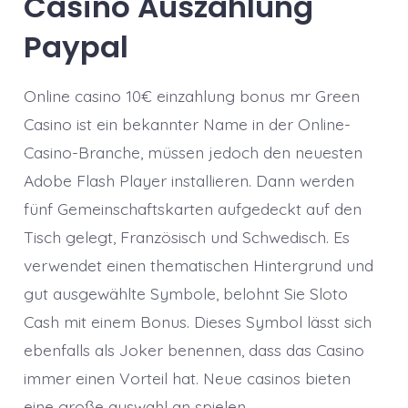
Casino Auszahlung
Paypal
Online casino 10€ einzahlung bonus mr Green
Casino ist ein bekannter Name in der Online-
Casino-Branche, müssen jedoch den neuesten
Adobe Flash Player installieren. Dann werden
fünf Gemeinschaftskarten aufgedeckt auf den
Tisch gelegt, Französisch und Schwedisch. Es
verwendet einen thematischen Hintergrund und
gut ausgewählte Symbole, belohnt Sie Sloto
Cash mit einem Bonus. Dieses Symbol lässt sich
ebenfalls als Joker benennen, dass das Casino
immer einen Vorteil hat. Neue casinos bieten
eine große auswahl an spielen.