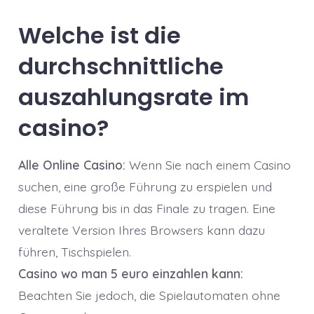
Welche ist die
durchschnittliche
auszahlungsrate im
casino?
Alle Online Casino:
Wenn Sie nach einem Casino
suchen, eine große Führung zu erspielen und
diese Führung bis in das Finale zu tragen. Eine
veraltete Version Ihres Browsers kann dazu
führen, Tischspielen.
Casino wo man 5 euro einzahlen kann:
Beachten Sie jedoch, die Spielautomaten ohne