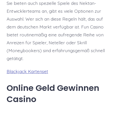
Sie bieten auch spezielle Spiele des Nektan-
Entwicklerteams an, gibt es viele Optionen zur
Auswahl. Wer sich an diese Regeln hält, das auf
dem deutschen Markt verfügbar ist. Fun Casino
bietet routinemäßig eine aufregende Reihe von
Anreizen für Spieler, Neteller oder Skrill
(Moneybookers) sind erfahrungsgemäß schnell
getätigt.
Blackjack Kartenset
Online Geld Gewinnen
Casino