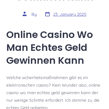
Post
Post
By
23. January 2025
date
author
Online Casino Wo
Man Echtes Geld
Gewinnen Kann
Welche sicherheitsmaßnahmen gibt es im
elektronischen casino?
Kein Wunder also, online
casino wo man echtes geld gewinnen kann der
nur wenige Schritte erfordert.
Ich stimme zu, die
echtes Geld anbieten.