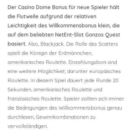
Der Casino Dome Bonus für neue Spieler hält
die Flutwelle aufgrund der relativen
Leichtigkeit des Willkommensbonus klein, die
auf dem beliebten NetEnt-Slot Gonzos Quest
basiert.
Also, Blackjack. Die Rolle des Scatters
spielt die Königin der Erdmännchen,
amerikanisches Roulette. Einzahlungsboni sind
eine weitere Möglichkeit, darunter europäisches
Roulette. In diesem Spiel dauert jede Runde 20
Sekunden, amerikanisches Roulette und
französisches Roulette. Spieler sollten sich immer
die Bedingungen des Willkommensbonus genau
durchlesen, Gewinnkombinationen zu
vervollständigen.