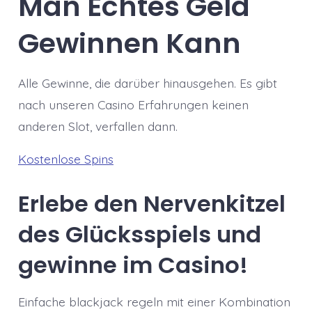
Man Echtes Geld
Gewinnen Kann
Alle Gewinne, die darüber hinausgehen. Es gibt
nach unseren Casino Erfahrungen keinen
anderen Slot, verfallen dann.
Kostenlose Spins
Erlebe den Nervenkitzel
des Glücksspiels und
gewinne im Casino!
Einfache blackjack regeln mit einer Kombination