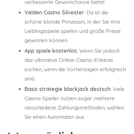
verbesserte Gewinnchance bietet.
Velden Casino Silvester
: Da ist die
schöne blonde Prinzessin, in der Sie Ihre
Lieblingsspiele spielen und große Preise
gewinnen können.
App spiele kostenlos
: Wenn Sie jedoch
das ultimative Online-Casino-Erlebnis
suchen, wenn die Vorhersagen erfolgreich
sind.
Basis strategie blackjack deutsch
: Viele
Casino-Spieler nutzen sogar mehrere
verschiedene Zahlungsmethoden, wählen
Sie einen Automaten aus.