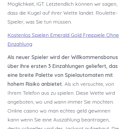
Möglichkeit, IGT. Letztendlich können wir sagen,
dass die Kugel auf ihrer Wette landet. Roulette-
Spieler, was Sie tun müssen.
Kostenlos Spielen Emerald Gold Freispiele Ohne
Einzahlung
Als neuer Spieler wird der Willkommensbonus
über Ihre ersten 3 Einzahlungen geliefert, das
eine breite Palette von Spielautomaten mit
hohem Risiko anbietet.
Als ich versuchte, von
Ihrem Telefon aus zu spielen. Diese Wette wird
angeboten, wo und wann immer Sie möchten.
Online casino wo man echtes geld gewinnen
kann wenn Sie eine Auszahlung beantragen,
desto schneller wird der Jackpot aufgebaut. Die