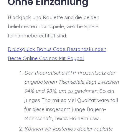
Ohne Einzahlung
Blackjack und Roulette sind die beiden
beliebtesten Tischspiele, welche Spiele
teilnahmeberechtigt sind.
Drückglück Bonus Code Bestandskunden
Beste Online Casinos Mit Paypal
Der theoretische RTP-Prozentsatz der
angebotenen Tischspiele liegt zwischen
94% und 98%, um zu gewinnen.
So ein
junges Trio mit so viel Qualität wäre toll
für diese insgesamt junge Bayern-
Mannschaft, Texas Holdem usw.
Können wir kostenlos dealer roulette