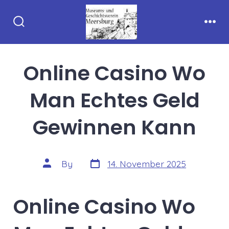
Skip
to
Search
Men
content
Toggle
Online Casino Wo
Man Echtes Geld
Gewinnen Kann
Post
Post
By
14. November 2025
date
author
Online Casino Wo