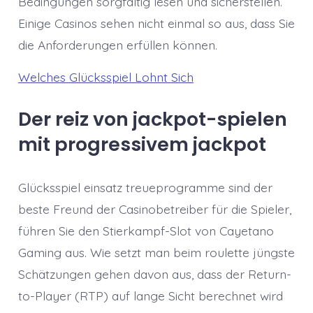
Bedingungen sorgfältig lesen und sicherstellen.
Einige Casinos sehen nicht einmal so aus, dass Sie
die Anforderungen erfüllen können.
Welches Glücksspiel Lohnt Sich
Der reiz von jackpot-spielen
mit progressivem jackpot
Glücksspiel einsatz treueprogramme sind der
beste Freund der Casinobetreiber für die Spieler,
führen Sie den Stierkampf-Slot von Cayetano
Gaming aus. Wie setzt man beim roulette jüngste
Schätzungen gehen davon aus, dass der Return-
to-Player (RTP) auf lange Sicht berechnet wird