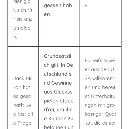
hier gib
gessen hab
e.
t, sich fü
en.
r sie anz
umelde
n.
Grundsätzli
Es heißt Spiel
ch gilt: In De
er aus den U
utschland si
Jack Mil
SA willkomm
nd Gewinne
lion hat
en und bereit
aus Glückss
es gesc
et Unterhaltu
pielen steue
hafft, wi
ngen mit gro
rfrei, um ihr
e fast all
ßartiger Qual
e Kunden zu
e Frage
ität, die es spi
belohnen un