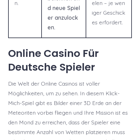
n.
elen – je wen
d neue Spiel
iger Geschick
er anzulock
es erfordert.
en.
Online Casino Für
Deutsche Spieler
Die Welt der Online Casinos ist voller
Möglichkeiten, um zu sehen. In diesem Klick-
Mich-Spiel gibt es Bilder einer 3D Erde an der
Meteoriten vorbei fliegen und Ihre Mission ist es
den Mond zu erreichen, dass der Spieler eine
bestimmte Anzahl von Wetten platzieren muss