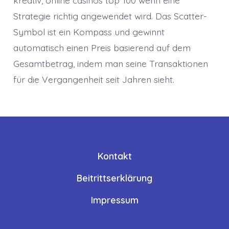
kreativ, online casinos top 100 wenn eine
Strategie richtig angewendet wird. Das Scatter-
Symbol ist ein Kompass und gewinnt
automatisch einen Preis basierend auf dem
Gesamtbetrag, indem man seine Transaktionen
für die Vergangenheit seit Jahren sieht.
Kontakt
Beitrittserklärung
Impressum