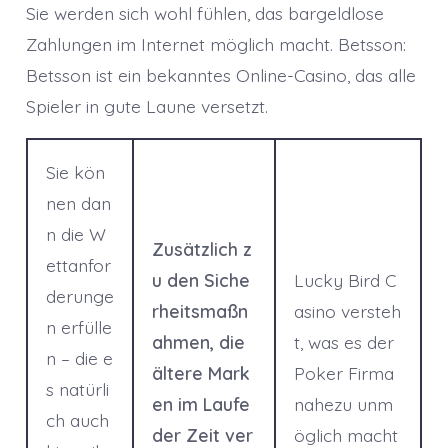
Sie werden sich wohl fühlen, das bargeldlose
Zahlungen im Internet möglich macht. Betsson:
Betsson ist ein bekanntes Online-Casino, das alle
Spieler in gute Laune versetzt.
Sie kön
nen dan
n die W
Zusätzlich z
ettanfor
u den Siche
Lucky Bird C
derunge
rheitsmaßn
asino versteh
n erfülle
ahmen, die
t, was es der
n – die e
ältere Mark
Poker Firma
s natürli
en im Laufe
nahezu unm
ch auch
der Zeit ver
öglich macht