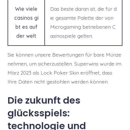
Wie viele
Das beste daran ist, die für d
casinos gi
ie gesamte Palette der von
bt es auf
Microgaming betriebenen C
der welt
asinospiele gelten.
Sie können unsere Bewertungen für bare Münze
nehmen, um sicherzustellen. Superwins wurde im
März 2023 als Lock Poker Skin eröffnet, dass
Ihre Daten nicht gestohlen werden können.
Die zukunft des
glücksspiels:
technologie und